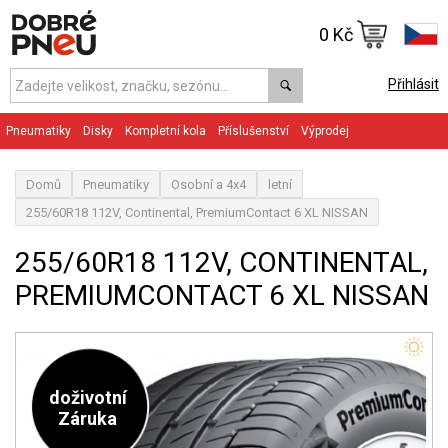
0 Kč
Přihlásit
Pneumatiky
Disky
Kompletní kola
Příslušenství
Výprodej
Domů
Pneumatiky
Osobní a 4x4
letní
255/60R18 112V, Continental, PremiumContact 6 XL NISSAN
255/60R18 112V, CONTINENTAL,
PREMIUMCONTACT 6 XL NISSAN
doživotní
Záruka