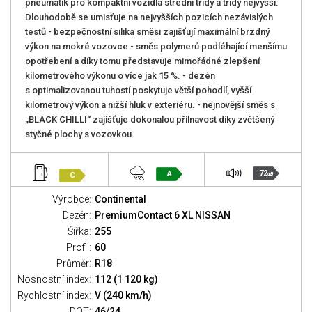
pneumatik pro kompaktní vozidla střední třídy a třídy nejvyšší.
Dlouhodobě se umisťuje na nejvyšších pozicích nezávislých
testů - bezpečnostní silika směsi zajišťují maximální brzdný
výkon na mokré vozovce - směs polymerů podléhající menšímu
opotřebení a díky tomu představuje mimořádné zlepšení
kilometrového výkonu o více jak 15 %. - dezén
s optimalizovanou tuhostí poskytuje větší pohodlí, vyšší
kilometrový výkon a nižší hluk v exteriéru. - nejnovější směs s
„BLACK CHILLI“ zajišťuje dokonalou přilnavost díky zvětšený
styčné plochy s vozovkou.
72
A
C
dB
Výrobce:
Continental
Dezén:
PremiumContact 6 XL NISSAN
Šířka:
255
Profil:
60
Průměr:
R18
Nosnostní index:
112 (1 120 kg)
Rychlostní index:
V (240 km/h)
DOT:
46/24