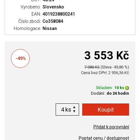
Vyrobeno:
Slovensko
EAN:
4019238800241
Číslo zboží:
Co358084
Homologace:
Nissan
3 553 Kč
-49%
7 086 Kč
(Sleva -49,86 %)
Cena bez DPH: 2 936,36 Kč
Skladem:
10 ks
Dodání:
do 24 hodin
ks
Přidat k porovnání
Poptat cenu / dostupnost