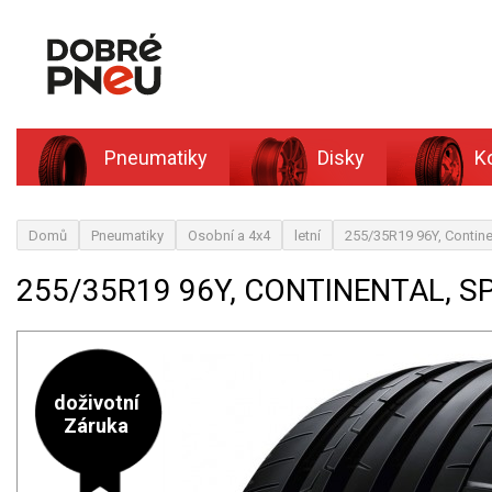
Pneumatiky
Disky
K
Domů
Pneumatiky
Osobní a 4x4
letní
255/35R19 96Y, Contine
255/35R19 96Y, CONTINENTAL, S
doživotní
Záruka