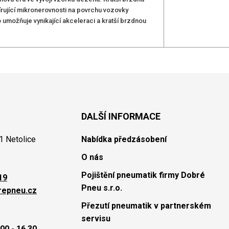
írující mikronerovnosti na povrchu vozovky
umožňuje vynikající akceleraci a kratší brzdnou
DALŠÍ INFORMACE
1 Netolice
Nabídka předzásobení
O nás
Pojištění pneumatik firmy Dobré
19
Pneu s.r.o.
repneu.cz
Přezutí pneumatik v partnerském
servisu
00 - 16.30