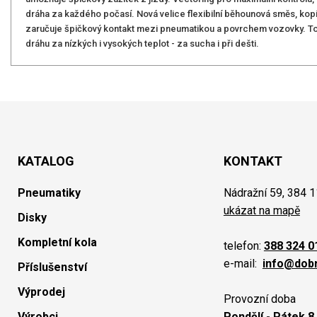
dráha za každého počasí. Nová velice flexibilní běhounová směs, kop
zaručuje špičkový kontakt mezi pneumatikou a povrchem vozovky. To 
dráhu za nízkých i vysokých teplot - za sucha i při dešti.
KATALOG
KONTAKT
Pneumatiky
Nádražní 59, 384 1
ukázat na mapě
Disky
Kompletní kola
telefon:
388 324 0
e-mail:
info@dob
Příslušenství
Výprodej
Provozní doba
Výrobci
Pondělí - Pátek 8.