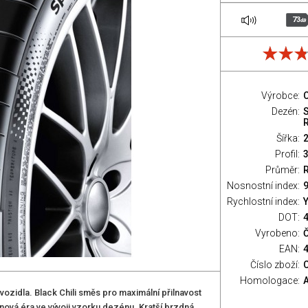
73
dB
Výrobce:
C
Dezén:
S
Šířka:
Profil:
Průměr:
Nosnostní index:
9
Rychlostní index:
Y
DOT:
Vyrobeno:
Č
EAN:
Číslo zboží:
Homologace:
ozidla. Black Chili směs pro maximální přilnavost
 nová éra ve vývoji vzorku dezénu. Kratší brzdná