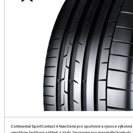
Continental SportContact 6 Navržená pro sportovní a vysoce výkonná v
umožňuje špičkový zážitek z jízdy. Vectoring pro maximální kontrolu,