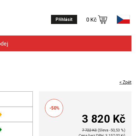
0 Kč
Přihlásit
odej
< Zpět
-50%
3 820 Kč
7 722 Kč
(Sleva -50,53 %)
Cena bez DPH: 3 157,02 Kč