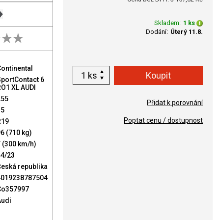
Skladem:
1 ks
Dodání:
Úterý 11.8.
ontinental
ks
portContact 6
RO1 XL AUDI
255
Přidat k porovnání
35
Poptat cenu / dostupnost
R19
6 (710 kg)
 (300 km/h)
44/23
eská republika
4019238787504
Co357997
Audi