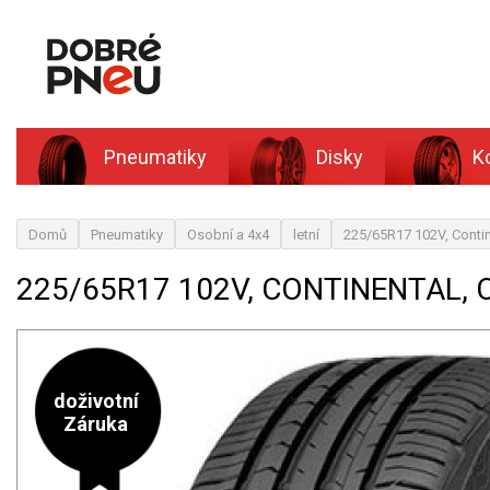
Pneumatiky
Disky
K
Domů
Pneumatiky
Osobní a 4x4
letní
225/65R17 102V, Conti
225/65R17 102V, CONTINENTAL
doživotní
Záruka