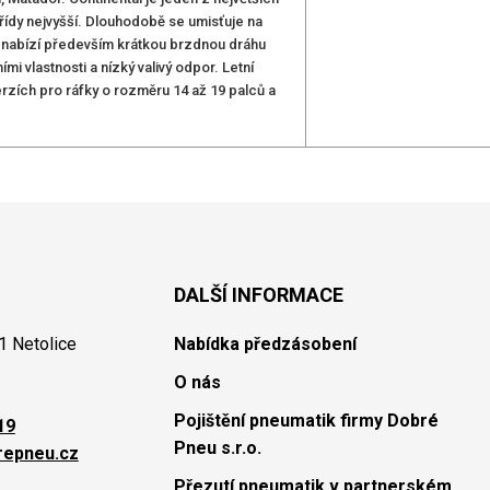
řídy nejvyšší. Dlouhodobě se umisťuje na
 nabízí především krátkou brzdnou dráhu
i vlastnosti a nízký valivý odpor. Letní
erzích pro ráfky o rozměru 14 až 19 palců a
DALŠÍ INFORMACE
1 Netolice
Nabídka předzásobení
O nás
Pojištění pneumatik firmy Dobré
19
Pneu s.r.o.
repneu.cz
Přezutí pneumatik v partnerském