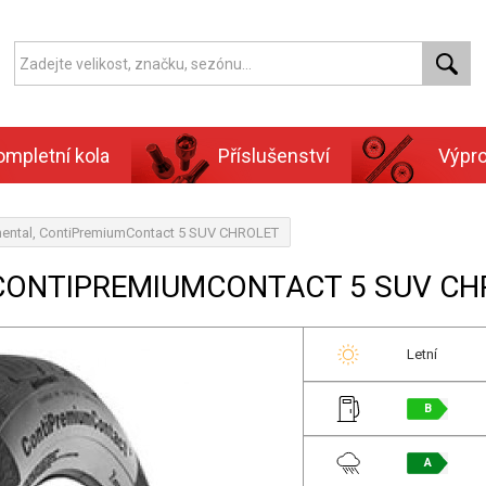
ompletní kola
Příslušenství
Výpr
nental, ContiPremiumContact 5 SUV CHROLET
, CONTIPREMIUMCONTACT 5 SUV C
Letní
B
A