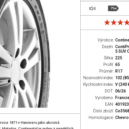
71
dB
Výrobce:
Contine
Dezén:
ContiP
5 SUV 
Šířka:
225
Profil:
65
Průměr:
R17
Nosnostní index:
102 (85
Rychlostní index:
V (240 
DOT:
06/26
Vyrobeno:
Franci
EAN:
401923
Číslo zboží:
Co356
Homologace:
Chevro
oce 1871 v Hanoveru jako akciová
 Matador. Continental je jeden z největších