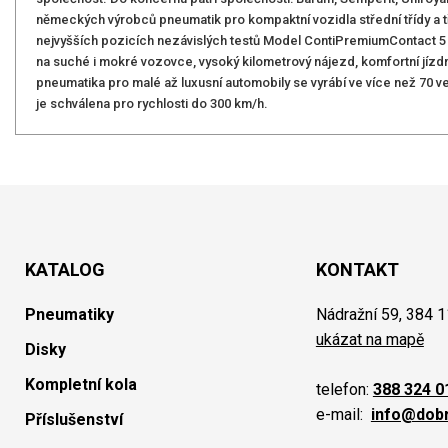
německých výrobců pneumatik pro kompaktní vozidla střední třídy a t
nejvyšších pozicích nezávislých testů Model ContiPremiumContact 5
na suché i mokré vozovce, vysoký kilometrový nájezd, komfortní jízdním
pneumatika pro malé až luxusní automobily se vyrábí ve více než 70 v
je schválena pro rychlosti do 300 km/h.
KATALOG
KONTAKT
Pneumatiky
Nádražní 59, 384 1
ukázat na mapě
Disky
Kompletní kola
telefon:
388 324 0
e-mail:
info@dob
Příslušenství