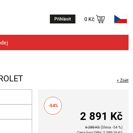
0 Kč
Přihlásit
odej
HROLET
< Zpět
-54%
2 891 Kč
6 285 Kč
(Sleva -54 %)
Cena bez DPH: 2 389,26 Kč