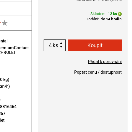
Skladem:
12 ks
Dodání:
do 24 hodin
ntal
ks
remiumContact
CHROLET
Přidat k porovnání
Poptat cenu / dostupnost
0 kg)
km/h)
e
8816464
867
let