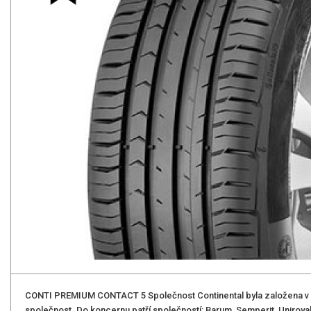
CONTI PREMIUM CONTACT 5 Společnost Continental byla založena v r
společnost. Do koncernu patří společností: Barum, Semperit, Uniroyal,