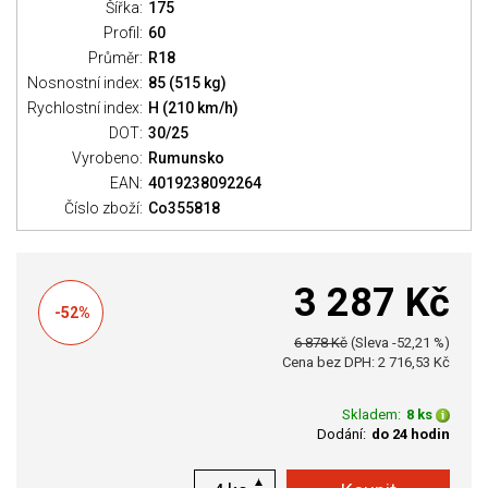
Šířka:
175
Profil:
60
Průměr:
R18
Nosnostní index:
85 (515 kg)
Rychlostní index:
H (210 km/h)
DOT:
30/25
Vyrobeno:
Rumunsko
EAN:
4019238092264
Číslo zboží:
Co355818
3 287 Kč
-52%
6 878 Kč
(Sleva -52,21 %)
Cena bez DPH: 2 716,53 Kč
Skladem:
8 ks
Dodání:
do 24 hodin