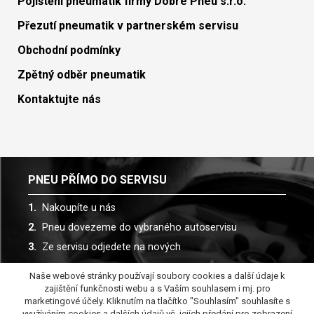
Pojištění pneumatik firmy Dobré Pneu s.r.o.
Přezutí pneumatik v partnerském servisu
Obchodní podmínky
Zpětný odběr pneumatik
Kontaktujte nás
PNEU PŘÍMO DO SERVISU
Nakoupíte u nás
Pneu dovezeme do vybraného autoservisu
Ze servisu odjedete na nových
Naše webové stránky používají soubory cookies a další údaje k
Spolupracujeme s více než 30 autoservisy
zajištění funkčnosti webu a s Vaším souhlasem i mj. pro
marketingové účely. Kliknutím na tlačítko "Souhlasím" souhlasíte s
využíváním cookies a dalších údajů vč. jejích předání pro zobrazení