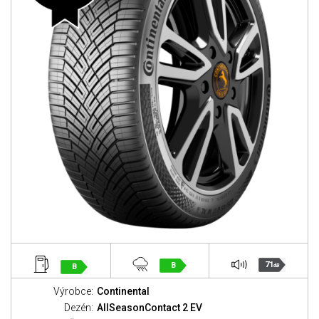
71
B
B
dB
Výrobce:
Continental
Dezén:
AllSeasonContact 2 EV