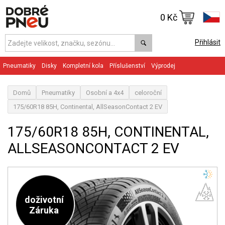
0 Kč
Přihlásit
Pneumatiky
Disky
Kompletní kola
Příslušenství
Výprodej
Domů
Pneumatiky
Osobní a 4x4
celoroční
175/60R18 85H, Continental, AllSeasonContact 2 EV
175/60R18 85H, CONTINENTAL,
ALLSEASONCONTACT 2 EV
doživotní
Záruka