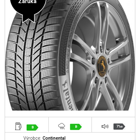
Záruka
71
B
B
dB
Výrobce:
Continental