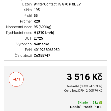
Dezén:
WinterContact TS 870 P XL EV
Šířka:
195
Profil:
55
Průměr:
R20
Nosnostní index:
95 (690 kg)
Rychlostní index:
H (210 km/h)
DOT:
27/25
Vyrobeno:
Německo
EAN:
4019238063950
Číslo zboží:
Co355747
3 516 Kč
-47%
6 714 Kč
(Sleva -47,63 %)
Cena bez DPH: 2 905,79 Kč
Skladem:
6 ks
Dodání:
Pondělí 10.8.