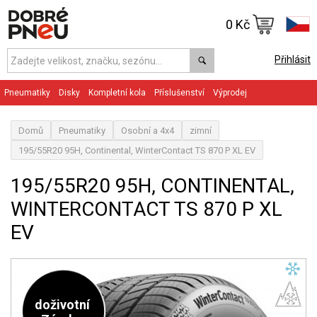
0 Kč
Přihlásit
Pneumatiky
Disky
Kompletní kola
Příslušenství
Výprodej
Domů
Pneumatiky
Osobní a 4x4
zimní
195/55R20 95H, Continental, WinterContact TS 870 P XL EV
195/55R20 95H, CONTINENTAL,
WINTERCONTACT TS 870 P XL
EV
doživotní