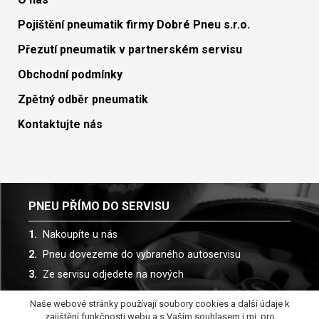
Pojištění pneumatik firmy Dobré Pneu s.r.o.
Přezutí pneumatik v partnerském servisu
Obchodní podmínky
Zpětný odběr pneumatik
Kontaktujte nás
PNEU PŘÍMO DO SERVISU
Nakoupíte u nás
Pneu dovezeme do vybraného autoservisu
Ze servisu odjedete na nových
Naše webové stránky používají soubory cookies a další údaje k
Spolupracujeme s více než 30 autoservisy
zajištění funkčnosti webu a s Vaším souhlasem i mj. pro