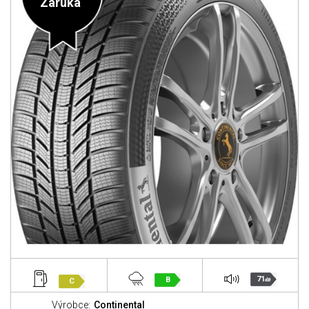
Záruka
71
B
C
dB
Výrobce:
Continental