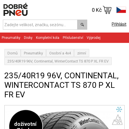
0 Kč
Přihlásit
Pneumatiky
Disky
Kompletní kola
Příslušenství
Výprodej
Domů
Pneumatiky
Osobní a 4x4
zimní
235/40R19 96V, Continental, WinterContact TS 870 P XL FR EV
235/40R19 96V, CONTINENTAL,
WINTERCONTACT TS 870 P XL
FR EV
doživotní