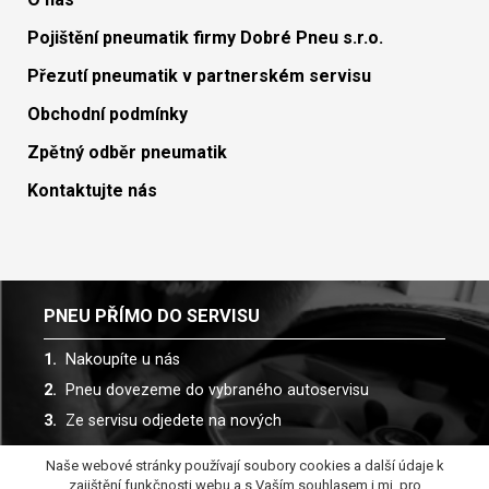
Pojištění pneumatik firmy Dobré Pneu s.r.o.
Přezutí pneumatik v partnerském servisu
Obchodní podmínky
Zpětný odběr pneumatik
Kontaktujte nás
PNEU PŘÍMO DO SERVISU
Nakoupíte u nás
Pneu dovezeme do vybraného autoservisu
Ze servisu odjedete na nových
Naše webové stránky používají soubory cookies a další údaje k
Spolupracujeme s více než 30 autoservisy
zajištění funkčnosti webu a s Vaším souhlasem i mj. pro