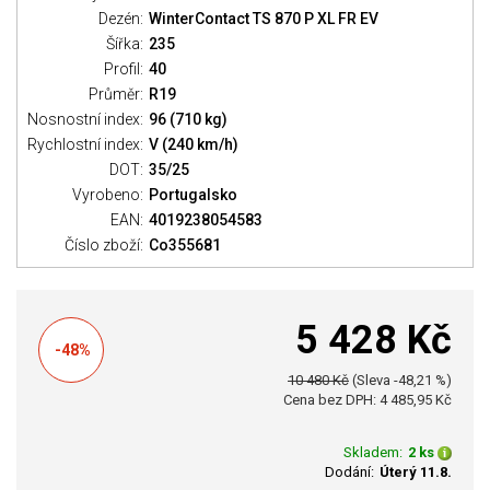
Dezén:
WinterContact TS 870 P XL FR EV
Šířka:
235
Profil:
40
Průměr:
R19
Nosnostní index:
96 (710 kg)
Rychlostní index:
V (240 km/h)
DOT:
35/25
Vyrobeno:
Portugalsko
EAN:
4019238054583
Číslo zboží:
Co355681
5 428 Kč
-48%
10 480 Kč
(Sleva -48,21 %)
Cena bez DPH: 4 485,95 Kč
Skladem:
2 ks
Dodání:
Úterý 11.8.