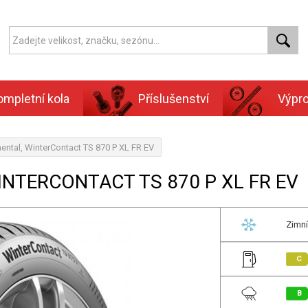
ompletní kola
Příslušenství
Výpr
ental, WinterContact TS 870 P XL FR EV
INTERCONTACT TS 870 P XL FR EV
Zimní
C
B