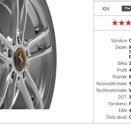
71
dB
Výrobce:
C
Dezén:
T
Šířka:
Profil:
Průměr:
Nosnostní index:
9
Rychlostní index:
V
DOT:
Vyrobeno:
EAN:
Číslo zboží: