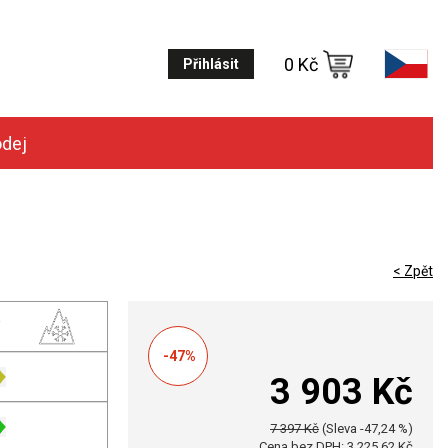
0 Kč
Přihlásit
odej
< Zpět
-47%
3 903 Kč
7 397 Kč
(Sleva -47,24 %)
Cena bez DPH: 3 225,62 Kč