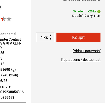
Skladem:
>20 ks
Dodání:
Úterý 11.8.
ontinental
ks
WinterContact
S 870 P XL FR
EV
Přidat k porovnání
225
45
Poptat cenu / dostupnost
R18
5 (690 kg)
 (240 km/h)
36/25
Francie
4019238054316
Co355673