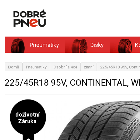
Pneumatiky
Disky
K
Domů
Pneumatiky
Osobní a 4x4
zimní
225/45R18 95V, Contin
225/45R18 95V, CONTINENTAL, W
doživotní
Záruka