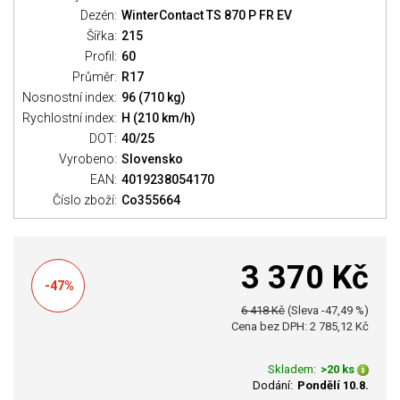
Dezén:
WinterContact TS 870 P FR EV
Šířka:
215
Profil:
60
Průměr:
R17
Nosnostní index:
96 (710 kg)
Rychlostní index:
H (210 km/h)
DOT:
40/25
Vyrobeno:
Slovensko
EAN:
4019238054170
Číslo zboží:
Co355664
3 370 Kč
-47%
6 418 Kč
(Sleva -47,49 %)
Cena bez DPH: 2 785,12 Kč
Skladem:
>20 ks
Dodání:
Pondělí 10.8.