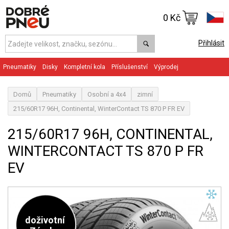
0 Kč
Přihlásit
Pneumatiky
Disky
Kompletní kola
Příslušenství
Výprodej
Domů
Pneumatiky
Osobní a 4x4
zimní
215/60R17 96H, Continental, WinterContact TS 870 P FR EV
215/60R17 96H, CONTINENTAL,
WINTERCONTACT TS 870 P FR
EV
doživotní