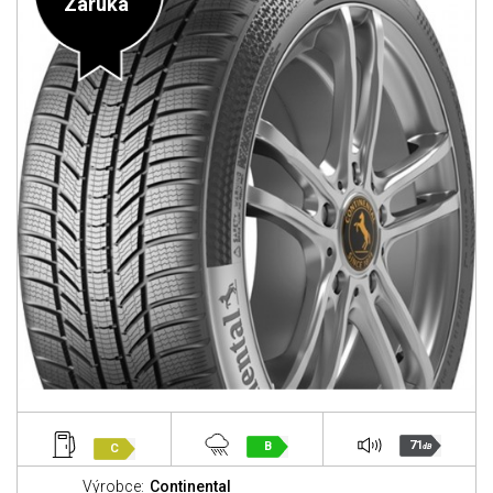
Záruka
71
B
C
dB
Výrobce:
Continental