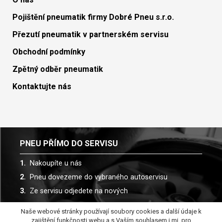
Pojištění pneumatik firmy Dobré Pneu s.r.o.
Přezutí pneumatik v partnerském servisu
Obchodní podmínky
Zpětný odběr pneumatik
Kontaktujte nás
PNEU PŘÍMO DO SERVISU
Nakoupíte u nás
Pneu dovezeme do vybraného autoservisu
Ze servisu odjedete na nových
Naše webové stránky používají soubory cookies a další údaje k
Spolupracujeme s více než 30 autoservisy
zajištění funkčnosti webu a s Vaším souhlasem i mj. pro