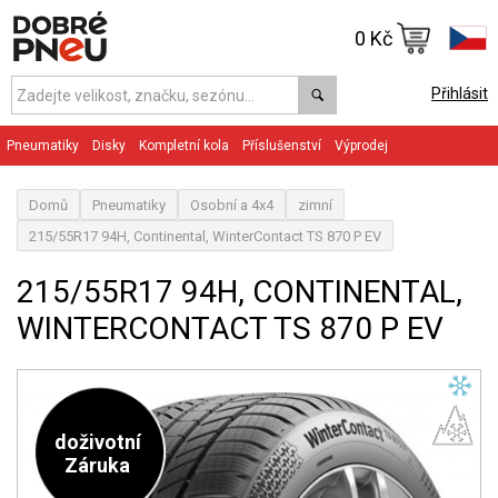
0 Kč
Přihlásit
Pneumatiky
Disky
Kompletní kola
Příslušenství
Výprodej
Domů
Pneumatiky
Osobní a 4x4
zimní
215/55R17 94H, Continental, WinterContact TS 870 P EV
215/55R17 94H, CONTINENTAL,
WINTERCONTACT TS 870 P EV
doživotní
Záruka