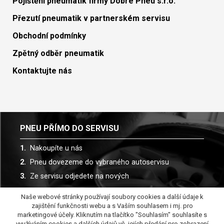
Pojištění pneumatik firmy Dobré Pneu s.r.o.
Přezutí pneumatik v partnerském servisu
Obchodní podmínky
Zpětný odběr pneumatik
Kontaktujte nás
PNEU PŘÍMO DO SERVISU
Nakoupíte u nás
Pneu dovezeme do vybraného autoservisu
Ze servisu odjedete na nových
Naše webové stránky používají soubory cookies a další údaje k
Spolupracujeme s více než 30 autoservisy
zajištění funkčnosti webu a s Vaším souhlasem i mj. pro
marketingové účely. Kliknutím na tlačítko "Souhlasím" souhlasíte s
využíváním cookies a dalších údajů vč. jejích předání pro zobrazení