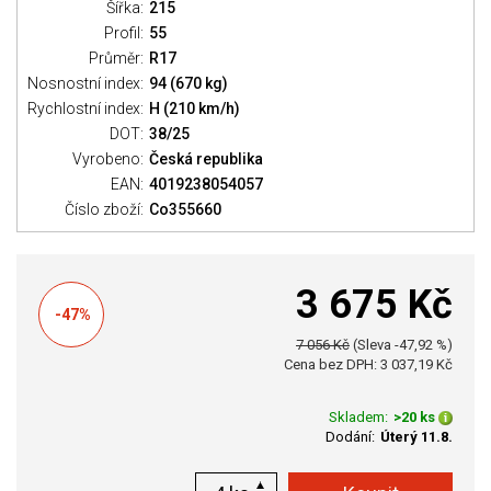
Šířka:
215
Profil:
55
Průměr:
R17
Nosnostní index:
94 (670 kg)
Rychlostní index:
H (210 km/h)
DOT:
38/25
Vyrobeno:
Česká republika
EAN:
4019238054057
Číslo zboží:
Co355660
3 675 Kč
-47%
7 056 Kč
(Sleva -47,92 %)
Cena bez DPH: 3 037,19 Kč
Skladem:
>20 ks
Dodání:
Úterý 11.8.