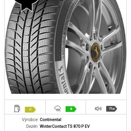
71
B
C
dB
Výrobce:
Continental
Dezén:
WinterContact TS 870 P EV