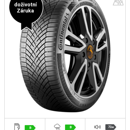
doživotní
Záruka
72
B
B
dB