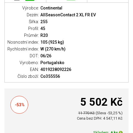
Výrobce:
Continental
Dezén:
AllSeasonContact 2 XL FR EV
Šířka:
255
Profil:
45
Průměr:
R20
Nosnostní index:
105 (925 kg)
Rychlostní index:
W (270 km/h)
DOT:
06/26
Vyrobeno:
Portugalsko
EAN:
4019238092226
Číslo zboží:
Co355556
5 502 Kč
-53%
11 770 Kč
(Sleva -53,25 %)
Cena bez DPH: 4 547,11 Kč
Skladem:
6 ks