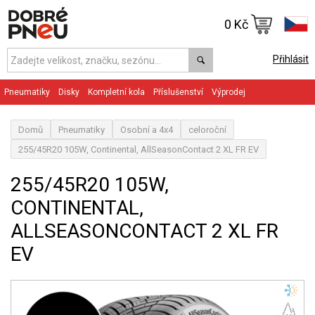
0 Kč
Přihlásit
Pneumatiky
Disky
Kompletní kola
Příslušenství
Výprodej
Domů
Pneumatiky
Osobní a 4x4
celoroční
255/45R20 105W, Continental, AllSeasonContact 2 XL FR EV
255/45R20 105W,
CONTINENTAL,
ALLSEASONCONTACT 2 XL FR
EV