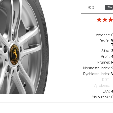
70
dB
Výrobce:
C
Dezén:
T
Šířka:
Profil:
Průměr:
Nosnostní index:
9
Rychlostní index:
V
DOT:
Vyrobeno:
EAN:
Číslo zboží: