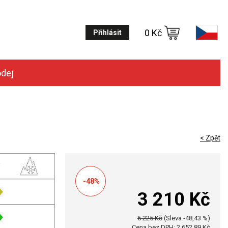
0 Kč
Přihlásit
odej
< Zpět
-48%
3 210 Kč
6 225 Kč
(Sleva -48,43 %)
Cena bez DPH: 2 652,89 Kč