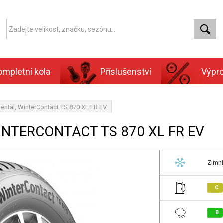
ompletní kola
Příslušenství
Výpr
ental, WinterContact TS 870 XL FR EV
INTERCONTACT TS 870 XL FR EV
Zimní
C
B