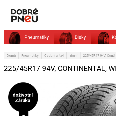
Pneumatiky
Disky
K
Domů
Pneumatiky
Osobní a 4x4
zimní
225/45R17 94V, Contin
225/45R17 94V, CONTINENTAL, W
doživotní
Záruka