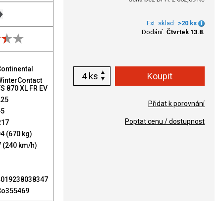
Ext. sklad:
>20 ks
Dodání:
Čtvrtek 13.8.
ontinental
ks
WinterContact
S 870 XL FR EV
225
Přidat k porovnání
45
Poptat cenu / dostupnost
R17
4 (670 kg)
 (240 km/h)
4019238038347
Co355469