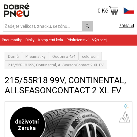
0 Kč
Přihlásit
Pneumatiky
Disky
Kompletní kola
Příslušenství
Výprodej
Domů
Pneumatiky
Osobní a 4x4
celoroční
215/55R18 99V, Continental, AllSeasonContact 2 XL EV
215/55R18 99V, CONTINENTAL,
ALLSEASONCONTACT 2 XL EV
doživotní
Záruka