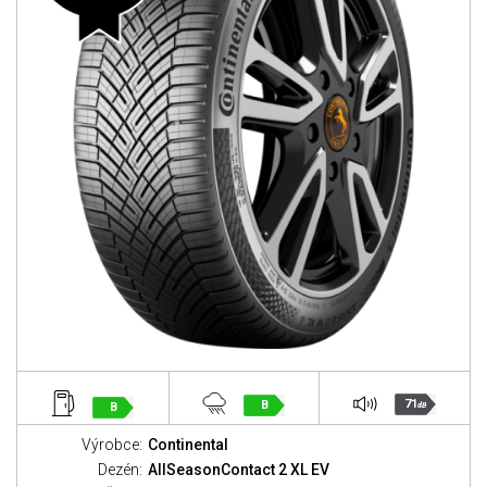
71
B
B
dB
Výrobce:
Continental
Dezén:
AllSeasonContact 2 XL EV