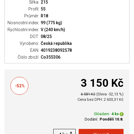
Šířka:
215
Profil:
55
Průměr:
R18
Nosnostní index:
99 (775 kg)
Rychlostní index:
V (240 km/h)
DOT:
08/25
Vyrobeno:
Česká republika
EAN:
4019238092578
Číslo zboží:
Co355306
3 150 Kč
-52%
6 581 Kč
(Sleva -52,13 %)
Cena bez DPH: 2 603,31 Kč
Skladem:
4 ks
Dodání:
Pondělí 10.8.