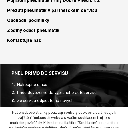
Pojištění pneumatik firmy Dobré Pneu s.r.o.
Přezutí pneumatik v partnerském servisu
Obchodní podmínky
Zpětný odběr pneumatik
Kontaktujte nás
PNEU PŘÍMO DO SERVISU
Nakoupíte u nás
Pneu dovezeme do vybraného autoservisu
Ze servisu odjedete na nových
Naše webové stránky používají soubory cookies a další údaje k
Spolupracujeme s více než 30 autoservisy
zajištění funkčnosti webu a s Vaším souhlasem i mj. pro
marketingové účely. Kliknutím na tlačítko "Souhlasím" souhlasíte s
využíváním cookies a dalších údajů vč. jejích předání pro zobrazení