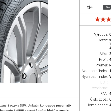
72
dB
Výrobce:
C
Dezén:
T
Šířka:
Profil:
Průměr:
Nosnostní index:
1
Rychlostní index:
V
DOT:
Vyrobeno:
EAN:
Číslo zboží:
Homologace:
 luxusní vozy a SUV. Unikátní koncepce pneumatik
chnologie S-GRIP - vysoký počet bloků a lamel v