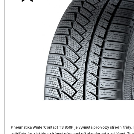
Pneumatika WinterContact TS 850P je vyvinutá pro vozy střední třídy,
zajišťuje, že získáte extrémní přesnost při akceleraci a zatáčení. Te