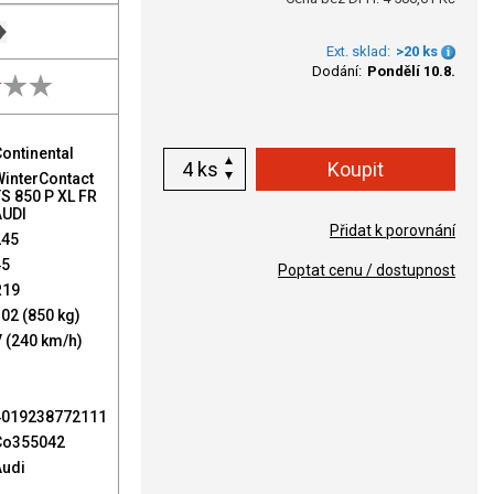
Ext. sklad:
>20 ks
Dodání:
Pondělí 10.8.
ontinental
ks
WinterContact
S 850 P XL FR
AUDI
Přidat k porovnání
245
45
Poptat cenu / dostupnost
R19
02 (850 kg)
 (240 km/h)
4019238772111
Co355042
Audi