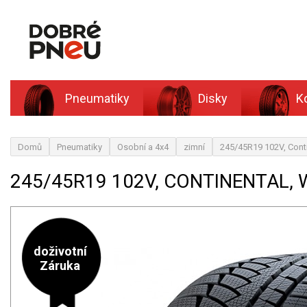
Pneumatiky
Disky
K
Domů
Pneumatiky
Osobní a 4x4
zimní
245/45R19 102V, Conti
245/45R19 102V, CONTINENTAL, 
doživotní
Záruka