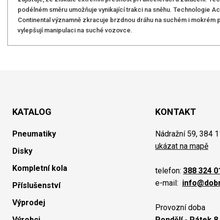
podélném směru umožňuje vynikající trakci na sněhu. Technologie Ac
Continental významně zkracuje brzdnou dráhu na suchém i mokrém pov
vylepšují manipulaci na suché vozovce.
KATALOG
KONTAKT
Pneumatiky
Nádražní 59, 384 1
ukázat na mapě
Disky
Kompletní kola
telefon:
388 324 0
e-mail:
info@dob
Příslušenství
Výprodej
Provozní doba
Výrobci
Pondělí - Pátek 8.