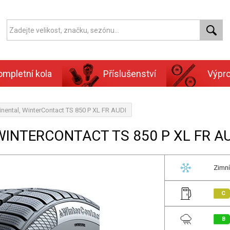
ompletní kola
Příslušenství
Výpr
nental, WinterContact TS 850 P XL FR AUDI
WINTERCONTACT TS 850 P XL FR A
Zimní
C
B