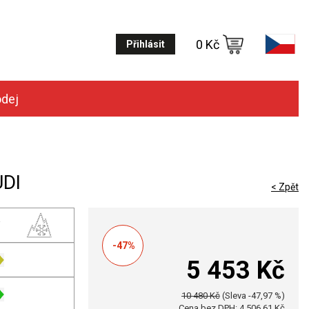
0 Kč
Přihlásit
odej
UDI
< Zpět
-47%
5 453 Kč
10 480 Kč
(Sleva -47,97 %)
Cena bez DPH: 4 506,61 Kč