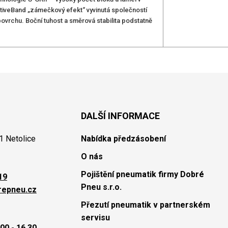
tiveBand „zámečkový efekt“ vyvinutá společností
rchu. Boční tuhost a směrová stabilita podstatně
DALŠÍ INFORMACE
1 Netolice
Nabídka předzásobení
O nás
Pojištění pneumatik firmy Dobré
19
Pneu s.r.o.
repneu.cz
Přezutí pneumatik v partnerském
servisu
00 - 16.30