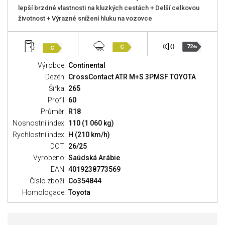
lepší brzdné vlastnosti na kluzkých cestách + Delší celkovou
životnost + Výrazné snížení hluku na vozovce
72
C
C
dB
Výrobce:
Continental
Dezén:
CrossContact ATR M+S 3PMSF TOYOTA
Šířka:
265
Profil:
60
Průměr:
R18
Nosnostní index:
110 (1 060 kg)
Rychlostní index:
H (210 km/h)
DOT:
26/25
Vyrobeno:
Saúdská Arábie
EAN:
4019238773569
Číslo zboží:
Co354844
Homologace:
Toyota