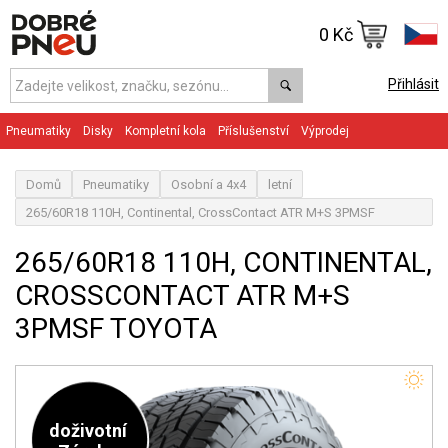
0 Kč
Přihlásit
Pneumatiky
Disky
Kompletní kola
Příslušenství
Výprodej
Domů
Pneumatiky
Osobní a 4x4
letní
265/60R18 110H, Continental, CrossContact ATR M+S 3PMSF
TOYOTA
265/60R18 110H, CONTINENTAL,
CROSSCONTACT ATR M+S
3PMSF TOYOTA
doživotní