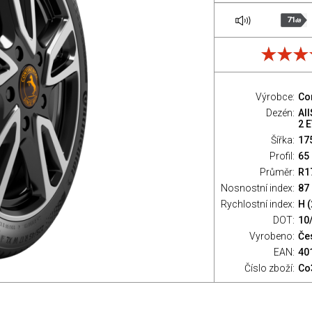
71
dB
Výrobce:
Co
Dezén:
Al
2 
Šířka:
17
Profil:
65
Průměr:
R1
Nosnostní index:
87 
Rychlostní index:
H 
DOT:
10
Vyrobeno:
Če
EAN:
40
Číslo zboží:
Co