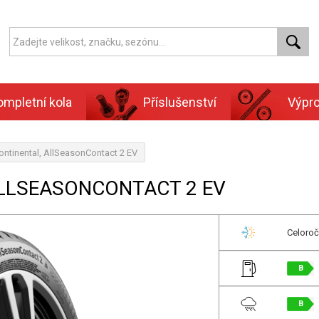
ompletní kola
Příslušenství
Výpr
ntinental, AllSeasonContact 2 EV
ALLSEASONCONTACT 2 EV
Celoroč
B
B