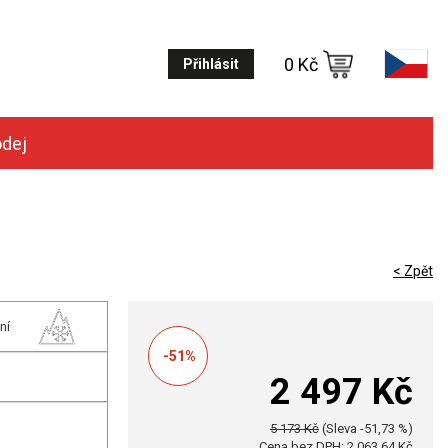
0 Kč
Přihlásit
odej
< Zpět
ní
-51%
2 497 Kč
5 173 Kč
(Sleva -51,73 %)
Cena bez DPH: 2 063,64 Kč