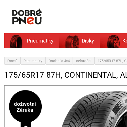
Pneumatiky
Disky
K
Domů
Pneumatiky
Osobní a 4x4
celoroční
175/65R17 87H, Co
175/65R17 87H, CONTINENTAL, 
doživotní
Záruka