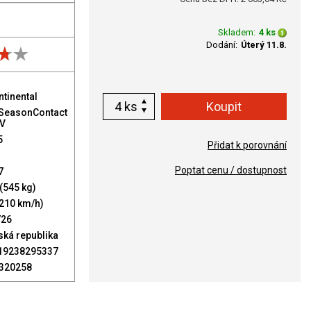
Skladem:
4 ks
Dodání:
Úterý 11.8.
ntinental
ks
lSeasonContact
EV
5
Přidat k porovnání
Poptat cenu / dostupnost
7
(545 kg)
(210 km/h)
/26
ská republika
19238295337
320258