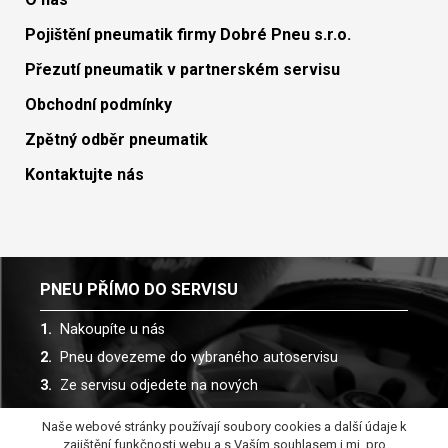
Pojištění pneumatik firmy Dobré Pneu s.r.o.
Přezutí pneumatik v partnerském servisu
Obchodní podmínky
Zpětný odběr pneumatik
Kontaktujte nás
PNEU PŘÍMO DO SERVISU
Nakoupíte u nás
Pneu dovezeme do vybraného autoservisu
Ze servisu odjedete na nových
Naše webové stránky používají soubory cookies a další údaje k
Spolupracujeme s více než 30 autoservisy
zajištění funkčnosti webu a s Vaším souhlasem i mj. pro