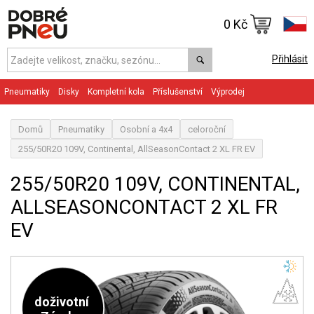
0 Kč
Přihlásit
Pneumatiky
Disky
Kompletní kola
Příslušenství
Výprodej
Domů
Pneumatiky
Osobní a 4x4
celoroční
255/50R20 109V, Continental, AllSeasonContact 2 XL FR EV
255/50R20 109V, CONTINENTAL,
ALLSEASONCONTACT 2 XL FR
EV
doživotní