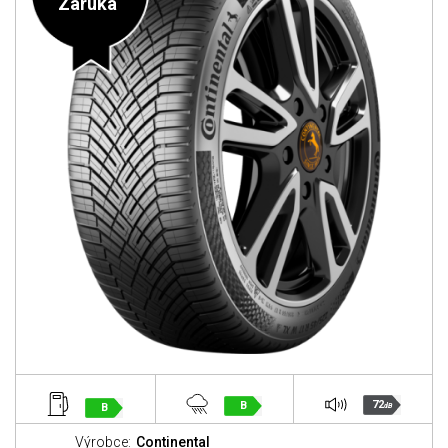
Záruka
72
B
B
dB
Výrobce:
Continental