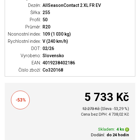
Dezén:
AllSeasonContact 2 XL FR EV
Šířka:
255
Profil:
50
Průměr:
R20
Nosnostní index:
109 (1 030 kg)
Rychlostní index:
V (240 km/h)
DOT:
02/26
Vyrobeno:
Slovensko
EAN:
4019238402186
Číslo zboží:
Co320168
5 733 Kč
-53%
12 273 Kč
(Sleva -53,29 %)
Cena bez DPH: 4 738,02 Kč
Skladem:
4 ks
Dodání:
do 24 hodin