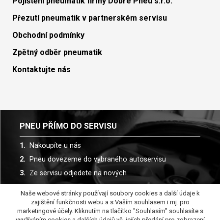
Pojištění pneumatik firmy Dobré Pneu s.r.o.
Přezutí pneumatik v partnerském servisu
Obchodní podmínky
Zpětný odběr pneumatik
Kontaktujte nás
PNEU PŘÍMO DO SERVISU
Nakoupíte u nás
Pneu dovezeme do vybraného autoservisu
Ze servisu odjedete na nových
Naše webové stránky používají soubory cookies a další údaje k
Spolupracujeme s více než 30 autoservisy
zajištění funkčnosti webu a s Vaším souhlasem i mj. pro
marketingové účely. Kliknutím na tlačítko "Souhlasím" souhlasíte s
využíváním cookies a dalších údajů vč. jejích předání pro zobrazení