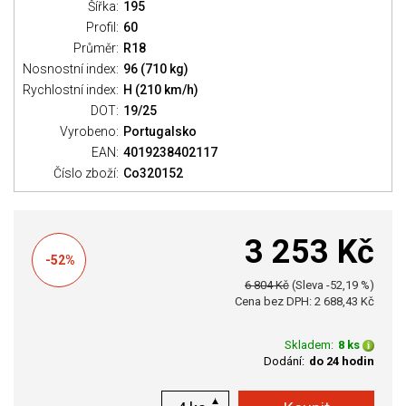
Šířka:
195
Profil:
60
Průměr:
R18
Nosnostní index:
96 (710 kg)
Rychlostní index:
H (210 km/h)
DOT:
19/25
Vyrobeno:
Portugalsko
EAN:
4019238402117
Číslo zboží:
Co320152
3 253 Kč
-52%
6 804 Kč
(Sleva -52,19 %)
Cena bez DPH: 2 688,43 Kč
Skladem:
8 ks
Dodání:
do 24 hodin