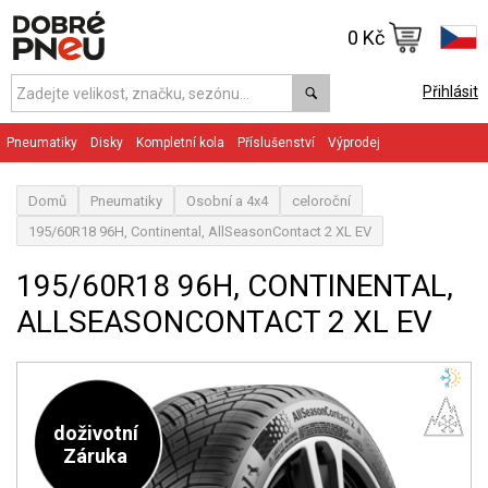
0 Kč
Přihlásit
Pneumatiky
Disky
Kompletní kola
Příslušenství
Výprodej
Domů
Pneumatiky
Osobní a 4x4
celoroční
195/60R18 96H, Continental, AllSeasonContact 2 XL EV
195/60R18 96H, CONTINENTAL,
ALLSEASONCONTACT 2 XL EV
doživotní
Záruka