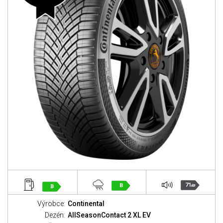
71
B
B
dB
Výrobce:
Continental
Dezén:
AllSeasonContact 2 XL EV