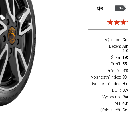
71
dB
Výrobce:
Co
Dezén:
Al
2 
Šířka:
19
Profil:
55
Průměr:
R1
Nosnostní index:
93 
Rychlostní index:
H 
DOT:
07
Vyrobeno:
Ru
EAN:
40
Číslo zboží:
Co