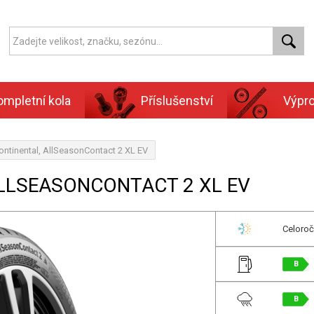
ompletní kola
Příslušenství
Výpr
ntinental, AllSeasonContact 2 XL EV
ALLSEASONCONTACT 2 XL EV
Celoroč
B
B