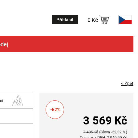
0 Kč
Přihlásit
odej
< Zpět
ní
-52%
3 569 Kč
7 485 Kč
(Sleva -52,32 %)
Cena bez DPH: 2 949,59 Kč