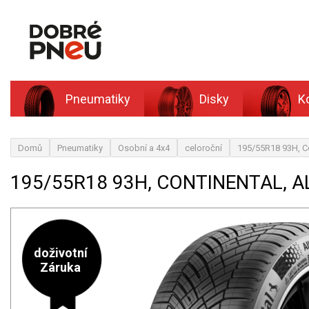
Pneumatiky
Disky
K
Domů
Pneumatiky
Osobní a 4x4
celoroční
195/55R18 93H, Co
195/55R18 93H, CONTINENTAL, 
doživotní
Záruka