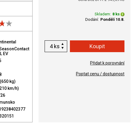
Skladem:
8 ks
Dodání:
Pondělí 10.8.
ntinental
ks
lSeasonContact
XL EV
5
Přidat k porovnání
Poptat cenu / dostupnost
8
(650 kg)
(210 km/h)
/26
munsko
19238402377
320151