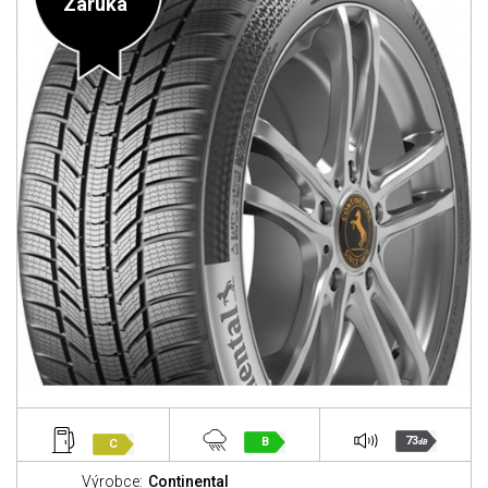
Záruka
73
B
C
dB
Výrobce:
Continental