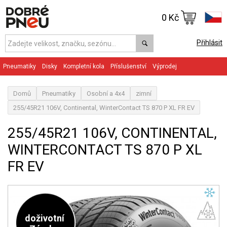
0 Kč
Přihlásit
Pneumatiky
Disky
Kompletní kola
Příslušenství
Výprodej
Domů
Pneumatiky
Osobní a 4x4
zimní
255/45R21 106V, Continental, WinterContact TS 870 P XL FR EV
255/45R21 106V, CONTINENTAL,
WINTERCONTACT TS 870 P XL
FR EV
doživotní