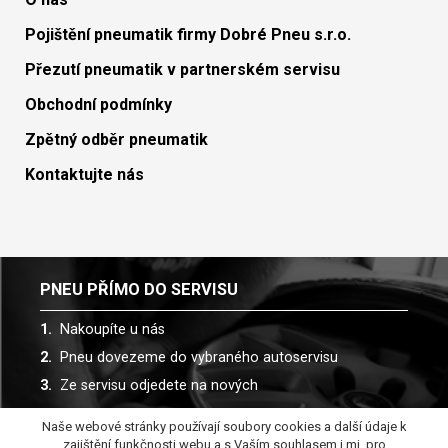
Pojištění pneumatik firmy Dobré Pneu s.r.o.
Přezutí pneumatik v partnerském servisu
Obchodní podmínky
Zpětný odběr pneumatik
Kontaktujte nás
PNEU PŘÍMO DO SERVISU
Nakoupíte u nás
Pneu dovezeme do vybraného autoservisu
Ze servisu odjedete na nových
Naše webové stránky používají soubory cookies a další údaje k
Spolupracujeme s více než 30 autoservisy
zajištění funkčnosti webu a s Vaším souhlasem i mj. pro