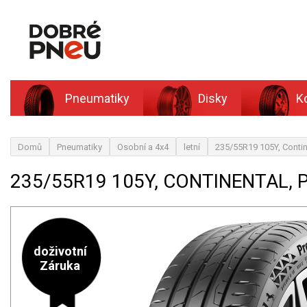
Pneumatiky
Disky
K
Domů
Pneumatiky
Osobní a 4x4
letní
235/55R19 105Y, Contin
235/55R19 105Y, CONTINENTAL,
doživotní
Záruka