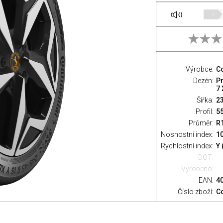
-
Výrobce:
Co
Dezén:
P
7 
Šířka:
2
Profil:
5
Průměr:
R
Nosnostní index:
10
Rychlostní index:
Y 
DOT:
Vyrobeno:
EAN:
4
Číslo zboží:
C