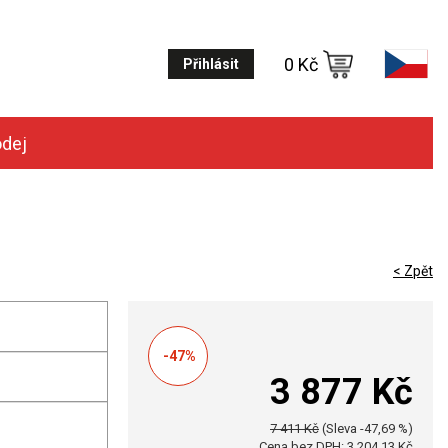
0 Kč
Přihlásit
odej
< Zpět
-47%
3 877 Kč
7 411 Kč
(Sleva -47,69 %)
Cena bez DPH: 3 204,13 Kč