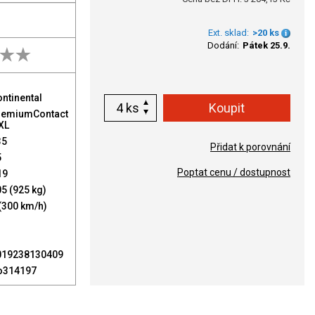
Ext. sklad:
>20 ks
Dodání:
Pátek 25.9.
ntinental
ks
remiumContact
XL
35
Přidat k porovnání
5
Poptat cenu / dostupnost
19
5 (925 kg)
(300 km/h)
019238130409
o314197