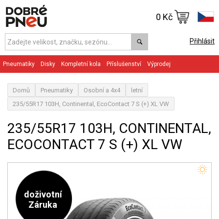
0 Kč
Přihlásit
Pneumatiky
Disky
Kompletní kola
Příslušenství
Výprodej
Domů
Pneumatiky
Osobní a 4x4
letní
235/55R17 103H, Continental, EcoContact 7 S (+) XL VW
235/55R17 103H, CONTINENTAL,
ECOCONTACT 7 S (+) XL VW
doživotní
Záruka