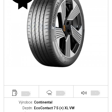
-
-
-
Výrobce:
Continental
Dezén:
EcoContact 7 S (+) XL VW