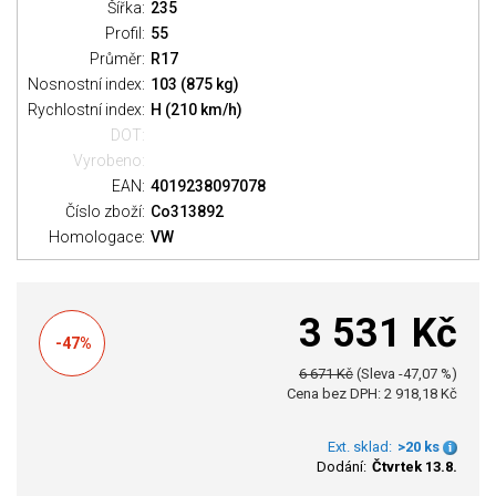
Šířka:
235
Profil:
55
Průměr:
R17
Nosnostní index:
103 (875 kg)
Rychlostní index:
H (210 km/h)
DOT:
Vyrobeno:
EAN:
4019238097078
Číslo zboží:
Co313892
Homologace:
VW
3 531 Kč
-47%
6 671 Kč
(Sleva -47,07 %)
Cena bez DPH: 2 918,18 Kč
Ext. sklad:
>20 ks
Dodání:
Čtvrtek 13.8.