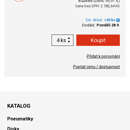
6 225 Kč
(Sleva -45,91 %)
Cena bez DPH: 2 782,64 Kč
Ext. sklad:
>20 ks
Dodání:
Pondělí 28.9.
ks
Přidat k porovnání
Poptat cenu / dostupnost
KATALOG
Pneumatiky
Disky