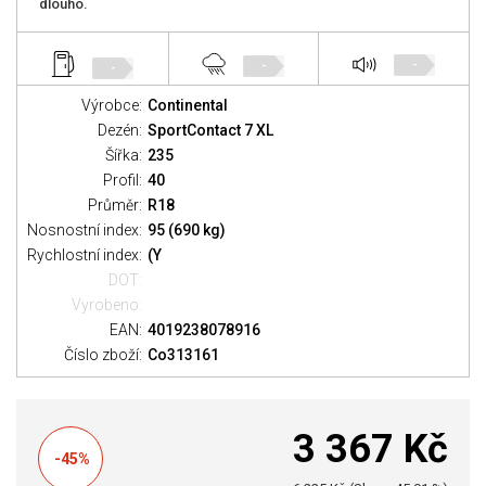
dlouho.
-
-
-
Výrobce:
Continental
Dezén:
SportContact 7 XL
Šířka:
235
Profil:
40
Průměr:
R18
Nosnostní index:
95 (690 kg)
Rychlostní index:
(Y
DOT:
Vyrobeno:
EAN:
4019238078916
Číslo zboží:
Co313161
3 367 Kč
-45%