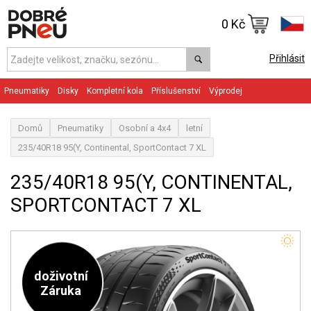
0 Kč
Přihlásit
Pneumatiky
Disky
Kompletní kola
Příslušenství
Výprodej
Domů
Pneumatiky
Osobní a 4x4
letní
235/40R18 95(Y, Continental, SportContact 7 XL
235/40R18 95(Y, CONTINENTAL,
SPORTCONTACT 7 XL
doživotní
Záruka