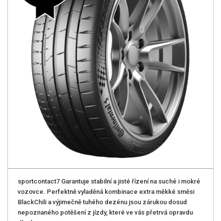
sportcontact7 Garantuje stabilní a jisté řízení na suché i mokré
vozovce. Perfektně vyladěná kombinace extra měkké směsi
BlackChili a výjimečně tuhého dezénu jsou zárukou dosud
nepoznaného potěšení z jízdy, které ve vás přetrvá opravdu