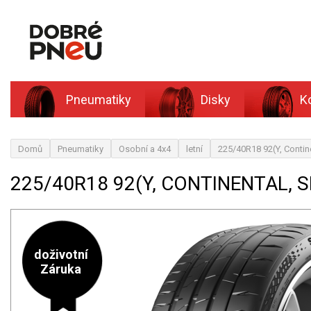
Pneumatiky
Disky
K
Domů
Pneumatiky
Osobní a 4x4
letní
225/40R18 92(Y, Contin
225/40R18 92(Y, CONTINENTAL,
doživotní
Záruka