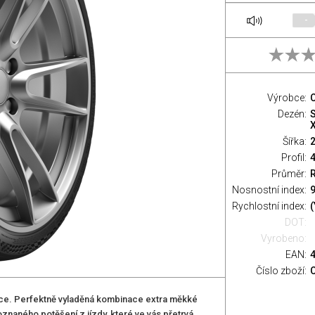
-
Výrobce:
C
Dezén:
S
Šířka:
Profil:
Průměr:
Nosnostní index:
9
Rychlostní index:
(
DOT:
Vyrobeno:
EAN:
Číslo zboží:
zovce. Perfektně vyladěná kombinace extra měkké
naného potěšení z jízdy, které ve vás přetrvá