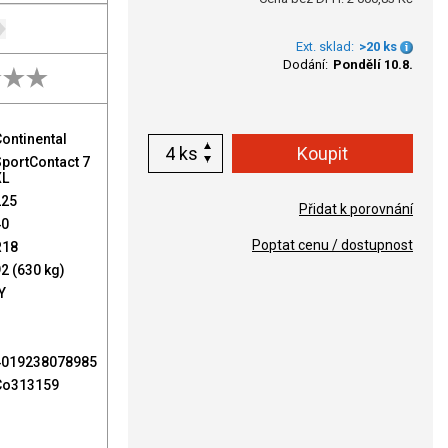
Ext. sklad:
>20 ks
Dodání:
Pondělí 10.8.
ontinental
ks
portContact 7
XL
225
Přidat k porovnání
40
Poptat cenu / dostupnost
R18
2 (630 kg)
Y
4019238078985
Co313159