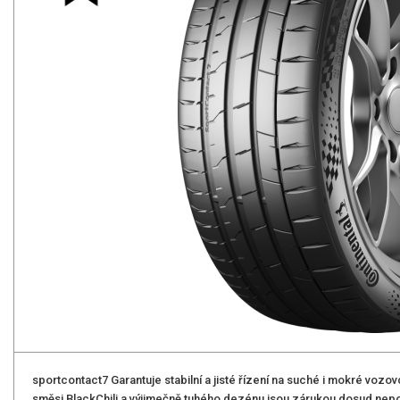
sportcontact7 Garantuje stabilní a jisté řízení na suché i mokré vo
směsi BlackChili a výjimečně tuhého dezénu jsou zárukou dosud nepoz