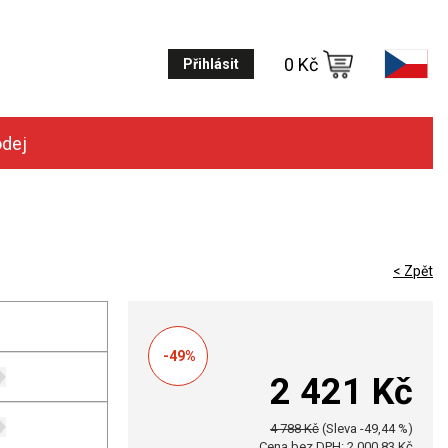
0 Kč
Přihlásit
odej
< Zpět
-49%
2 421 Kč
4 788 Kč
(Sleva -49,44 %)
Cena bez DPH: 2 000,83 Kč