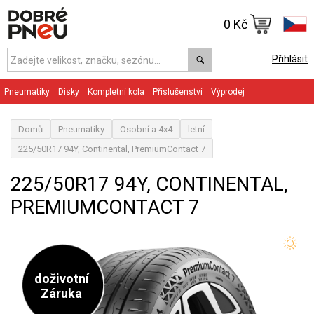
0 Kč
Přihlásit
Pneumatiky
Disky
Kompletní kola
Příslušenství
Výprodej
Domů
Pneumatiky
Osobní a 4x4
letní
225/50R17 94Y, Continental, PremiumContact 7
225/50R17 94Y, CONTINENTAL,
PREMIUMCONTACT 7
doživotní
Záruka