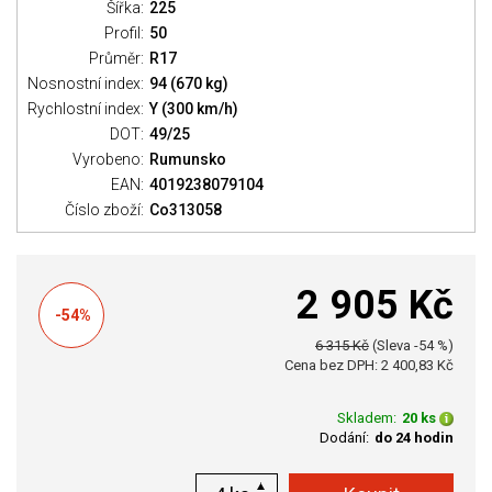
Šířka:
225
Profil:
50
Průměr:
R17
Nosnostní index:
94 (670 kg)
Rychlostní index:
Y (300 km/h)
DOT:
49/25
Vyrobeno:
Rumunsko
EAN:
4019238079104
Číslo zboží:
Co313058
2 905 Kč
-54%
6 315 Kč
(Sleva -54 %)
Cena bez DPH: 2 400,83 Kč
Skladem:
20 ks
Dodání:
do 24 hodin