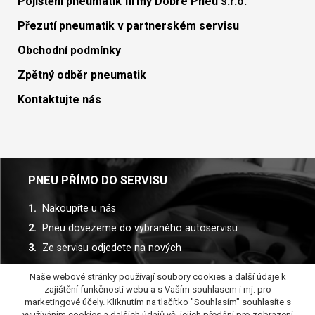
Pojištění pneumatik firmy Dobré Pneu s.r.o.
Přezutí pneumatik v partnerském servisu
Obchodní podmínky
Zpětný odběr pneumatik
Kontaktujte nás
PNEU PŘÍMO DO SERVISU
Nakoupíte u nás
Pneu dovezeme do vybraného autoservisu
Ze servisu odjedete na nových
Naše webové stránky používají soubory cookies a další údaje k
Spolupracujeme s více než 30 autoservisy
zajištění funkčnosti webu a s Vaším souhlasem i mj. pro
marketingové účely. Kliknutím na tlačítko "Souhlasím" souhlasíte s
využíváním cookies a dalších údajů vč. jejích předání pro zobrazení