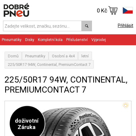
0 Kč
Přihlásit
Pneumatiky
Disky
Kompletní kola
Příslušenství
Výprodej
Domů
Pneumatiky
Osobní a 4x4
letní
225/50R17 94W, Continental, PremiumContact 7
225/50R17 94W, CONTINENTAL,
PREMIUMCONTACT 7
doživotní
Záruka