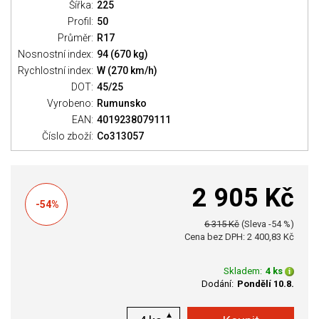
Šířka:
225
Profil:
50
Průměr:
R17
Nosnostní index:
94 (670 kg)
Rychlostní index:
W (270 km/h)
DOT:
45/25
Vyrobeno:
Rumunsko
EAN:
4019238079111
Číslo zboží:
Co313057
2 905 Kč
-54%
6 315 Kč
(Sleva -54 %)
Cena bez DPH: 2 400,83 Kč
Skladem:
4 ks
Dodání:
Pondělí 10.8.