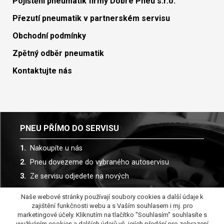
Pojištění pneumatik firmy Dobré Pneu s.r.o.
Přezutí pneumatik v partnerském servisu
Obchodní podmínky
Zpětný odběr pneumatik
Kontaktujte nás
PNEU PŘÍMO DO SERVISU
Nakoupíte u nás
Pneu dovezeme do vybraného autoservisu
Ze servisu odjedete na nových
Naše webové stránky používají soubory cookies a další údaje k
Spolupracujeme s více než 30 autoservisy
zajištění funkčnosti webu a s Vaším souhlasem i mj. pro
marketingové účely. Kliknutím na tlačítko "Souhlasím" souhlasíte s
využíváním cookies a dalších údajů vč. jejích předání pro zobrazení