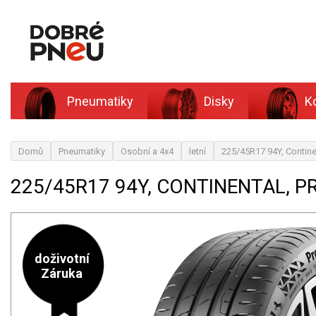
Pneumatiky
Disky
K
Domů
Pneumatiky
Osobní a 4x4
letní
225/45R17 94Y, Contine
225/45R17 94Y, CONTINENTAL, 
doživotní
Záruka