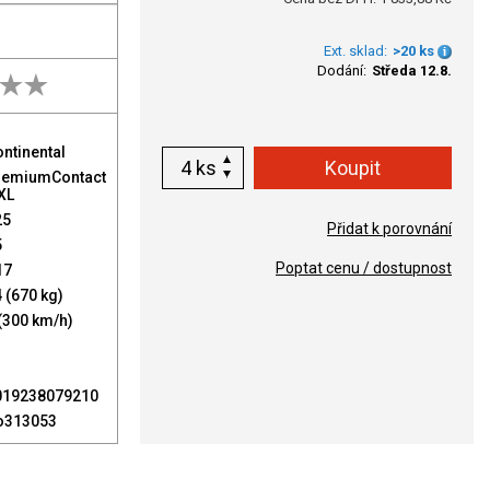
Ext. sklad:
>20 ks
Dodání:
Středa 12.8.
ntinental
ks
remiumContact
XL
25
Přidat k porovnání
5
Poptat cenu / dostupnost
17
 (670 kg)
(300 km/h)
019238079210
o313053