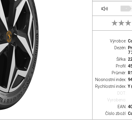
-
Výrobce:
Co
Dezén:
P
7 
Šířka:
2
Profil:
4
Průměr:
R
Nosnostní index:
94
Rychlostní index:
Y 
DOT:
Vyrobeno:
EAN:
4
Číslo zboží:
C