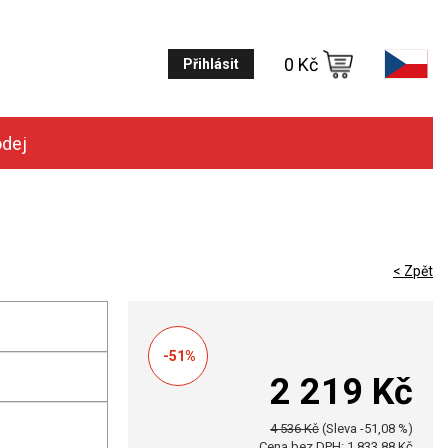
0 Kč
Přihlásit
odej
< Zpět
-51%
2 219 Kč
4 536 Kč
(Sleva -51,08 %)
Cena bez DPH: 1 833,88 Kč