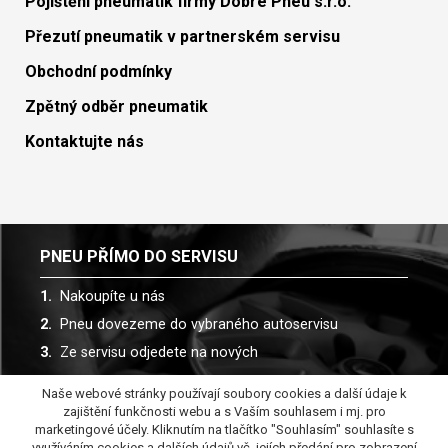
Pojištění pneumatik firmy Dobré Pneu s.r.o.
Přezutí pneumatik v partnerském servisu
Obchodní podmínky
Zpětný odběr pneumatik
Kontaktujte nás
PNEU PŘÍMO DO SERVISU
Nakoupíte u nás
Pneu dovezeme do vybraného autoservisu
Ze servisu odjedete na nových
Naše webové stránky používají soubory cookies a další údaje k
Spolupracujeme s více než 30 autoservisy
zajištění funkčnosti webu a s Vaším souhlasem i mj. pro
marketingové účely. Kliknutím na tlačítko "Souhlasím" souhlasíte s
využíváním cookies a dalších údajů vč. jejích předání pro zobrazení