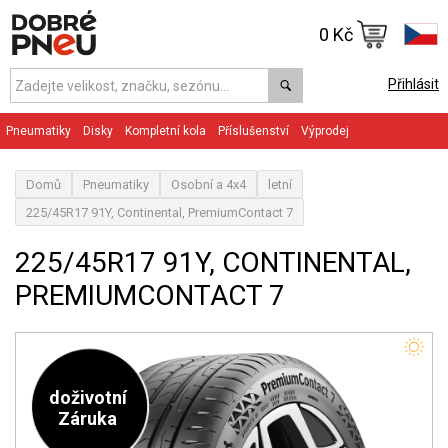
0 Kč
Přihlásit
Pneumatiky
Disky
Kompletní kola
Příslušenství
Výprodej
Domů
Pneumatiky
Osobní a 4x4
letní
225/45R17 91Y, Continental, PremiumContact 7
225/45R17 91Y, CONTINENTAL,
PREMIUMCONTACT 7
doživotní
Záruka