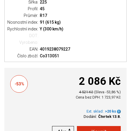
Šířka:
225
Profil:
45
Průměr:
R17
Nosnostní index:
91 (615 kg)
Rychlostní index:
Y (300 km/h)
DOT:
Vyrobeno:
EAN:
4019238079227
Číslo zboží:
Co313051
2 086 Kč
-53%
4 521 Kč
(Sleva -53,86 %)
Cena bez DPH: 1 723,97 Kč
Ext. sklad:
>20 ks
Dodání:
Čtvrtek 13.8.