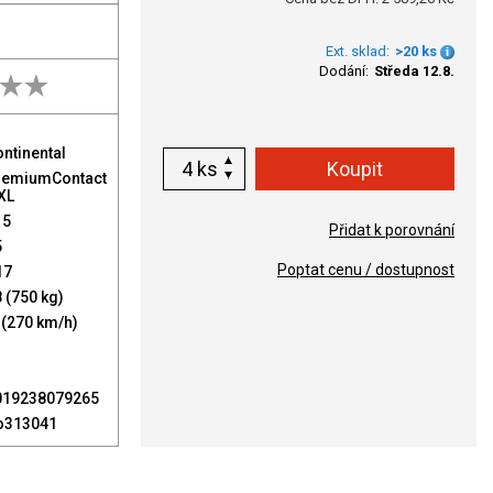
Ext. sklad:
>20 ks
Dodání:
Středa 12.8.
ntinental
ks
remiumContact
XL
15
Přidat k porovnání
5
Poptat cenu / dostupnost
17
 (750 kg)
 (270 km/h)
019238079265
o313041