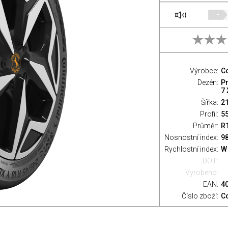
-
Výrobce:
Co
Dezén:
P
7 
Šířka:
2
Profil:
5
Průměr:
R
Nosnostní index:
98
Rychlostní index:
W
DOT:
Vyrobeno:
EAN:
4
Číslo zboží:
C