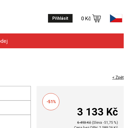
0 Kč
Přihlásit
odej
< Zpět
-51%
3 133 Kč
6 493 Kč
(Sleva -51,75 %)
Cena bez DPH: 2 589,26 Kč