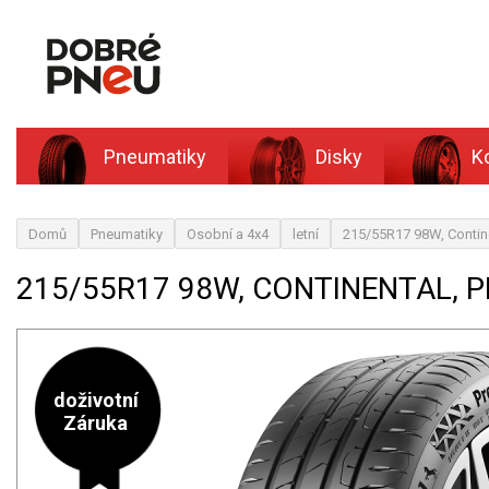
Pneumatiky
Disky
K
Domů
Pneumatiky
Osobní a 4x4
letní
215/55R17 98W, Contin
215/55R17 98W, CONTINENTAL, 
doživotní
Záruka