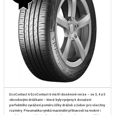
EcoContact 6 EcoContact 6 má tři dezénové verze – se 3, 4 a 5
obvodovými drážkami – které byly vyvíjeny k dosažení
perfektního vyvážení poměru šířky drážek a žeber pro všechny
rozměry. Pneumatika vyniká maximální přilnavostí na mokré i