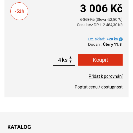
3 006 Kč
-52%
6 368 Kč
(Sleva -52,80 %)
Cena bez DPH: 2 484,30 Kč
Ext. sklad:
>20 ks
Dodání:
Úterý 11.8.
ks
Přidat k porovnání
Poptat cenu / dostupnost
KATALOG