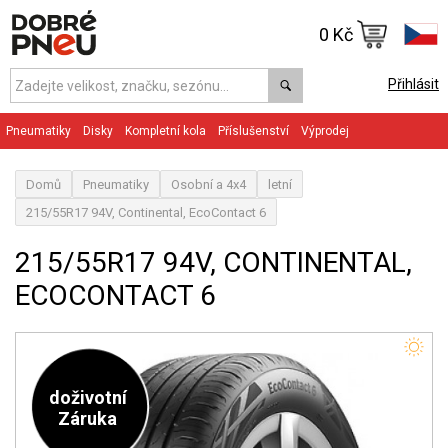
0 Kč
Přihlásit
Pneumatiky
Disky
Kompletní kola
Příslušenství
Výprodej
Domů
Pneumatiky
Osobní a 4x4
letní
215/55R17 94V, Continental, EcoContact 6
215/55R17 94V, CONTINENTAL,
ECOCONTACT 6
doživotní
Záruka