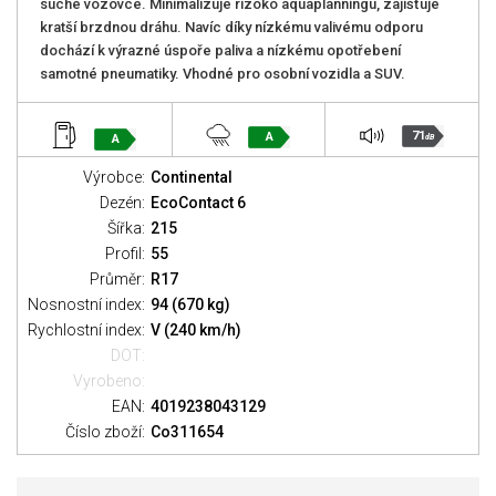
suché vozovce. Minimalizuje rizoko aquaplanningu, zajišťuje
kratší brzdnou dráhu. Navíc díky nízkému valivému odporu
dochází k výrazné úspoře paliva a nízkému opotřebení
samotné pneumatiky. Vhodné pro osobní vozidla a SUV.
71
A
A
dB
Výrobce:
Continental
Dezén:
EcoContact 6
Šířka:
215
Profil:
55
Průměr:
R17
Nosnostní index:
94 (670 kg)
Rychlostní index:
V (240 km/h)
DOT:
Vyrobeno:
EAN:
4019238043129
Číslo zboží:
Co311654