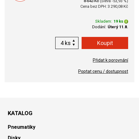
8 642 Kč
(Sleva -53,93 %)
Cena bez DPH: 3 290,08 Kč
Skladem:
19 ks
Dodání:
Úterý 11.8.
ks
Přidat k porovnání
Poptat cenu / dostupnost
KATALOG
Pneumatiky
Disky