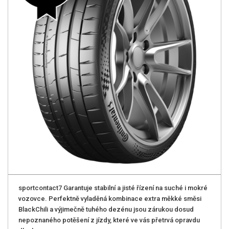
sportcontact7 Garantuje stabilní a jisté řízení na suché i mokré
vozovce. Perfektně vyladěná kombinace extra měkké směsi
BlackChili a výjimečně tuhého dezénu jsou zárukou dosud
nepoznaného potěšení z jízdy, které ve vás přetrvá opravdu