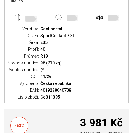
dlouho.
-
-
-
Výrobce:
Continental
Dezén:
SportContact 7 XL
Šířka:
235
Profil:
40
Průměr:
R19
Nosnostní index:
96 (710 kg)
Rychlostní index:
(Y
DOT:
11/26
Vyrobeno:
Česká republika
EAN:
4019238040708
Číslo zboží:
Co311395
3 981 Kč
-53%