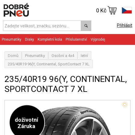
0 Kč
Přihlásit
Pneumatiky
Disky
Kompletní kola
Příslušenství
Výprodej
Domů
Pneumatiky
Osobní a 4x4
letní
235/40R19 96(Y, Continental, SportContact 7 XL
235/40R19 96(Y, CONTINENTAL,
SPORTCONTACT 7 XL
doživotní
Záruka