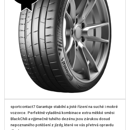
sportcontact7 Garantuje stabilní a jisté řízení na suché i mokré
vozovce. Perfektně vyladěná kombinace extra měkké směsi
BlackChili a výjimečně tuhého dezénu jsou zárukou dosud
nepoznaného potěšení z jízdy, které ve vás přetrvá opravdu