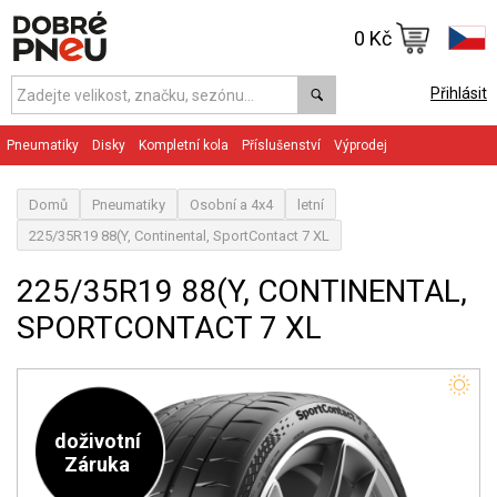
0 Kč
Přihlásit
Pneumatiky
Disky
Kompletní kola
Příslušenství
Výprodej
Domů
Pneumatiky
Osobní a 4x4
letní
225/35R19 88(Y, Continental, SportContact 7 XL
225/35R19 88(Y, CONTINENTAL,
SPORTCONTACT 7 XL
doživotní
Záruka