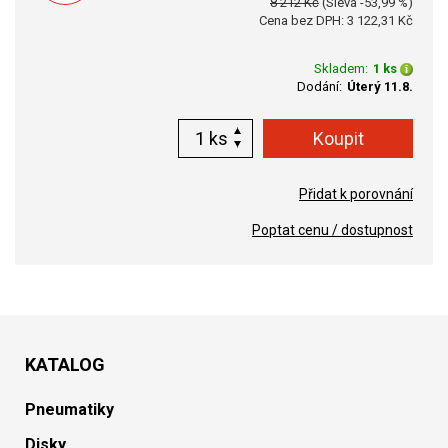
8 212 Kč
(Sleva -53,99 %)
Cena bez DPH: 3 122,31 Kč
Skladem:
1 ks
Dodání:
Úterý 11.8.
ks
Přidat k porovnání
Poptat cenu / dostupnost
KATALOG
Pneumatiky
Disky