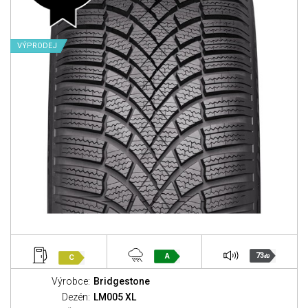
VÝPRODEJ
73
A
C
dB
Výrobce:
Bridgestone
Dezén:
LM005 XL