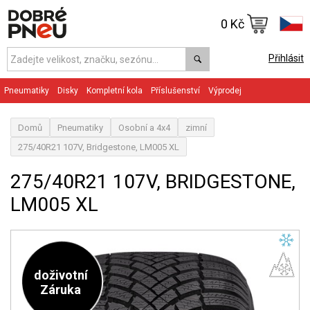
0 Kč
Přihlásit
Pneumatiky
Disky
Kompletní kola
Příslušenství
Výprodej
Domů
Pneumatiky
Osobní a 4x4
zimní
275/40R21 107V, Bridgestone, LM005 XL
275/40R21 107V, BRIDGESTONE,
LM005 XL
doživotní
Záruka