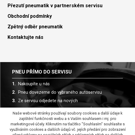
Přezutí pneumatik v partnerském servisu
Obchodní podmínky
Zpětný odběr pneumatik
Kontaktujte nás
PNEU PŘÍMO DO SERVISU
Nakoupíte u nás
Pneu dovezeme do vybraného autoservisu
Ze servisu odjedete na nových
Naše webové stránky používají soubory cookies a další údaje k
Spolupracujeme s více než 30 autoservisy
zajištění funkčnosti webu a s Vaším souhlasem i mj. pro
marketingové účely. Kliknutím na tlačítko "Souhlasím" souhlasíte s
využíváním cookies a dalších údajů vč. jejích předání pro zobrazení
cílené reklamy na sociálních sítích a reklamních sítích na dalších