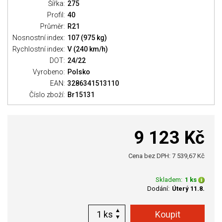
Šířka:
275
Profil:
40
Průměr:
R21
Nosnostní index:
107 (975 kg)
Rychlostní index:
V (240 km/h)
DOT:
24/22
Vyrobeno:
Polsko
EAN:
3286341513110
Číslo zboží:
Br15131
9 123 Kč
Cena bez DPH: 7 539,67 Kč
Skladem:
1 ks
Dodání:
Úterý 11.8.
ks