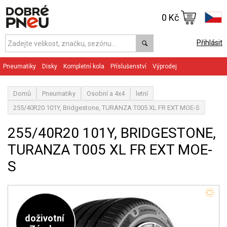
0 Kč
Přihlásit
Pneumatiky
Disky
Kompletní kola
Příslušenství
Výprodej
Domů
Pneumatiky
Osobní a 4x4
letní
255/40R20 101Y, Bridgestone, TURANZA T005 XL FR EXT MOE-S
255/40R20 101Y, BRIDGESTONE,
TURANZA T005 XL FR EXT MOE-
S
doživotní