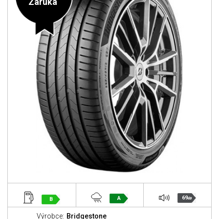
Záruka
69
A
B
dB
Výrobce:
Bridgestone