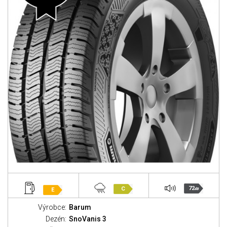
72
C
E
dB
Výrobce:
Barum
Dezén:
SnoVanis 3