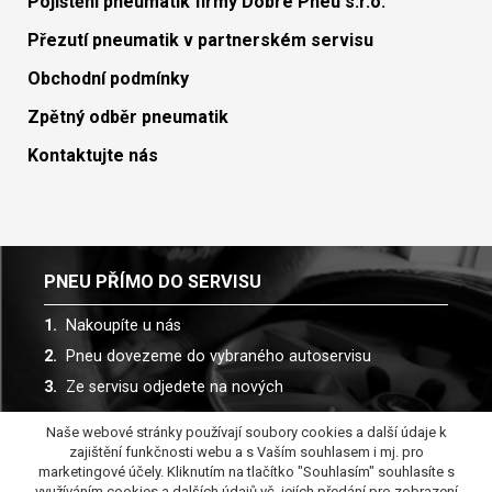
Pojištění pneumatik firmy Dobré Pneu s.r.o.
Přezutí pneumatik v partnerském servisu
Obchodní podmínky
Zpětný odběr pneumatik
Kontaktujte nás
PNEU PŘÍMO DO SERVISU
Nakoupíte u nás
Pneu dovezeme do vybraného autoservisu
Ze servisu odjedete na nových
Naše webové stránky používají soubory cookies a další údaje k
Spolupracujeme s více než 30 autoservisy
zajištění funkčnosti webu a s Vaším souhlasem i mj. pro
marketingové účely. Kliknutím na tlačítko "Souhlasím" souhlasíte s
využíváním cookies a dalších údajů vč. jejích předání pro zobrazení