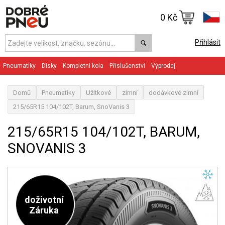
0 Kč
Přihlásit
Pneumatiky
Disky
Kompletní kola
Příslušenství
Výprodej
Domů
Pneumatiky
Užitkové
zimní
dodávkové zimní
215/65R15 104/102T, Barum, SnoVanis 3
215/65R15 104/102T, BARUM,
SNOVANIS 3
doživotní
Záruka