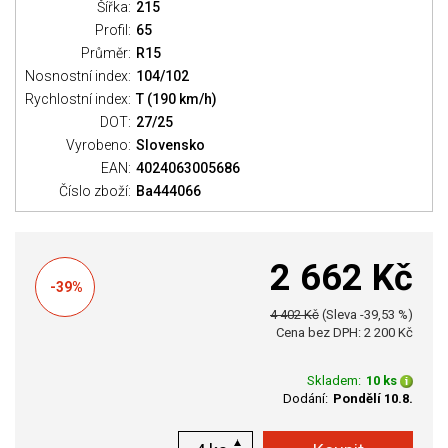
Šířka:
215
Profil:
65
Průměr:
R15
Nosnostní index:
104/102
Rychlostní index:
T (190 km/h)
DOT:
27/25
Vyrobeno:
Slovensko
EAN:
4024063005686
Číslo zboží:
Ba444066
2 662 Kč
-39%
4 402 Kč
(Sleva -39,53 %)
Cena bez DPH: 2 200 Kč
Skladem:
10 ks
Dodání:
Pondělí 10.8.