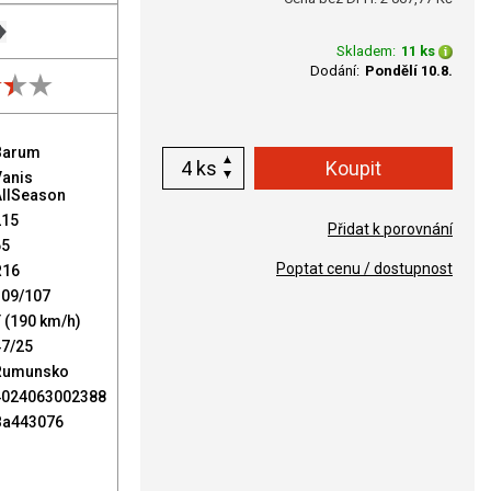
Skladem:
11 ks
Dodání:
Pondělí 10.8.
Barum
ks
Vanis
AllSeason
215
Přidat k porovnání
65
Poptat cenu / dostupnost
R16
109/107
 (190 km/h)
47/25
Rumunsko
4024063002388
Ba443076