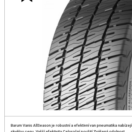
Barum Vanis AllSeason je robustní a efektivní van pneumatika nabízejí
skvělou cenu. Vyšší efektivita Celoroční použití Zvýšená odolnost