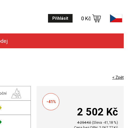
0 Kč
Přihlásit
odej
< Zpět
oční
-41%
2 502 Kč
4 254 Kč
(Sleva -41,18 %)
Cena bez DPH: 2 067,77 Kč