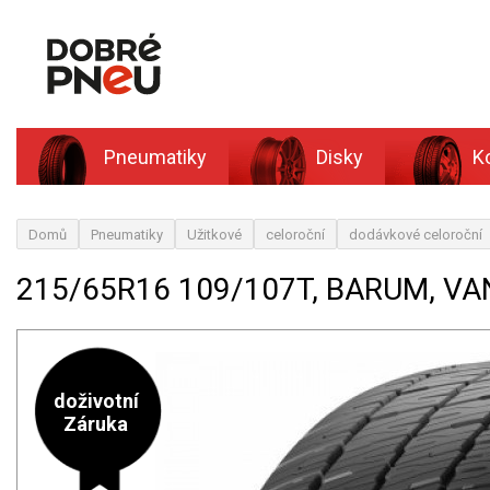
Pneumatiky
Disky
K
Domů
Pneumatiky
Užitkové
celoroční
dodávkové celoroční
215/65R16 109/107T, BARUM, V
doživotní
Záruka