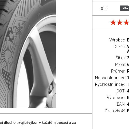
73
dB
Výrobce:
Dezén:
Šířka:
Profil:
Průměr:
Nosnostní index:
Rychlostní index:
T
DOT:
Vyrobeno:
EAN:
Číslo zboží:
cí dlouho trvající výkon v každém počasí a za