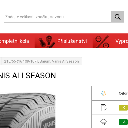
ompletní kola
Příslušenství
Výpr
215/65R16 109/107T, Barum, Vanis AllSeason
ANIS ALLSEASON
Celor
C
A