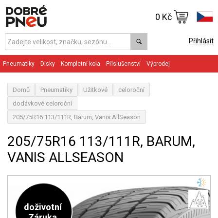
0 Kč
Přihlásit
Pneumatiky
Disky
Kompletní kola
Příslušenství
Výprodej
Domů
Pneumatiky
Užitkové
celoroční
dodávkové celoroční
205/75R16 113/111R, Barum, Vanis AllSeason
205/75R16 113/111R, BARUM,
VANIS ALLSEASON
doživotní
Záruka