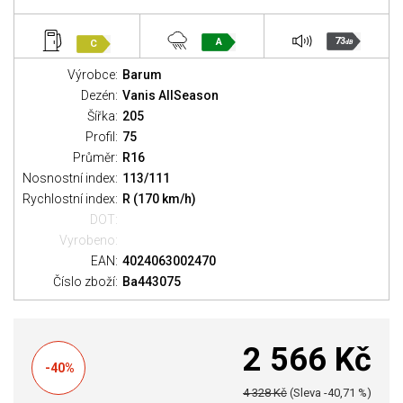
73
A
C
dB
Výrobce:
Barum
Dezén:
Vanis AllSeason
Šířka:
205
Profil:
75
Průměr:
R16
Nosnostní index:
113/111
Rychlostní index:
R (170 km/h)
DOT:
Vyrobeno:
EAN:
4024063002470
Číslo zboží:
Ba443075
2 566 Kč
-40%
4 328 Kč
(Sleva -40,71 %)