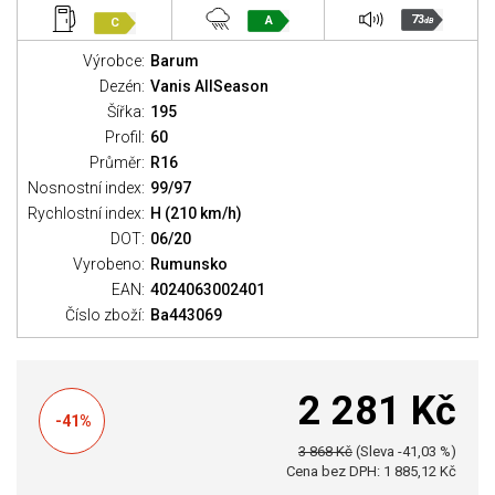
73
A
C
dB
Výrobce:
Barum
Dezén:
Vanis AllSeason
Šířka:
195
Profil:
60
Průměr:
R16
Nosnostní index:
99/97
Rychlostní index:
H (210 km/h)
DOT:
06/20
Vyrobeno:
Rumunsko
EAN:
4024063002401
Číslo zboží:
Ba443069
2 281 Kč
-41%
3 868 Kč
(Sleva -41,03 %)
Cena bez DPH: 1 885,12 Kč