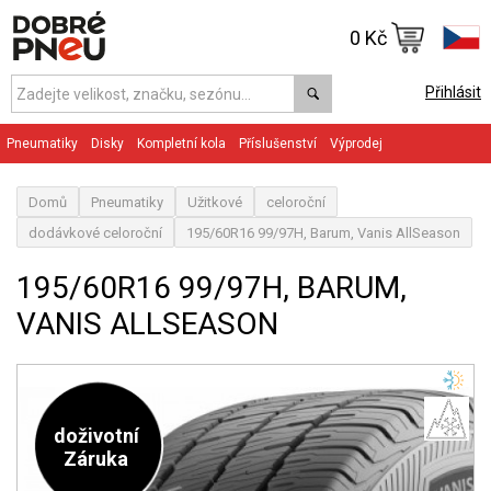
0 Kč
Přihlásit
Pneumatiky
Disky
Kompletní kola
Příslušenství
Výprodej
Domů
Pneumatiky
Užitkové
celoroční
dodávkové celoroční
195/60R16 99/97H, Barum, Vanis AllSeason
195/60R16 99/97H, BARUM,
VANIS ALLSEASON
doživotní
Záruka