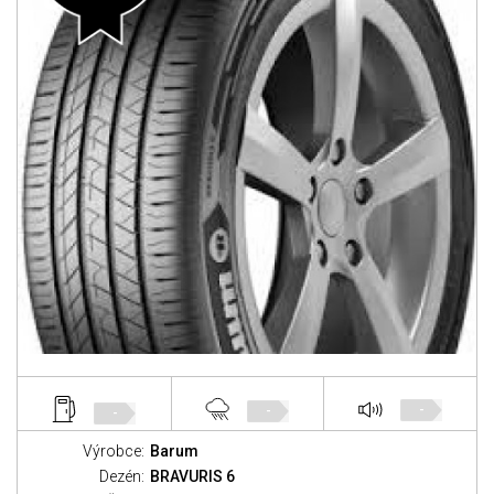
-
-
-
Výrobce:
Barum
Dezén:
BRAVURIS 6