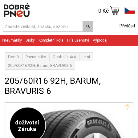
0 Kč
Přihlásit
Pneumatiky
Disky
Kompletní kola
Příslušenství
Výprodej
Domů
Pneumatiky
Osobní a 4x4
letní
205/60R16 92H, Barum, BRAVURIS 6
205/60R16 92H, BARUM,
BRAVURIS 6
doživotní
Záruka