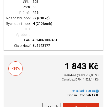
Šířka:
205
Profil:
60
Průměr:
R16
Nosnostní index:
92 (630 kg)
Rychlostní index:
H (210 km/h)
DOT:
Vyrobeno:
EAN:
4024063007451
Číslo zboží:
Ba1542177
1 843 Kč
-39%
3 024 Kč
(Sleva -39,05 %)
Cena bez DPH: 1 523,14 Kč
Ext. sklad:
>20 ks
Dodání:
Pondělí 17.8.