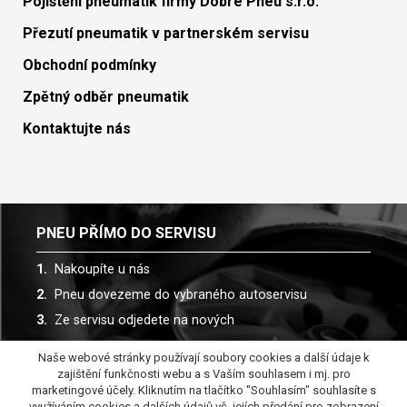
Pojištění pneumatik firmy Dobré Pneu s.r.o.
Přezutí pneumatik v partnerském servisu
Obchodní podmínky
Zpětný odběr pneumatik
Kontaktujte nás
PNEU PŘÍMO DO SERVISU
Nakoupíte u nás
Pneu dovezeme do vybraného autoservisu
Ze servisu odjedete na nových
Naše webové stránky používají soubory cookies a další údaje k
Spolupracujeme s více než 30 autoservisy
zajištění funkčnosti webu a s Vaším souhlasem i mj. pro
marketingové účely. Kliknutím na tlačítko "Souhlasím" souhlasíte s
využíváním cookies a dalších údajů vč. jejích předání pro zobrazení