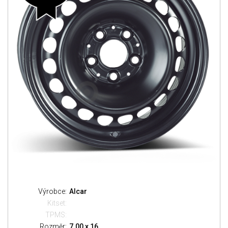
Výrobce:
Alcar
Kitset:
TPMS:
Rozměr:
7.00 x 16