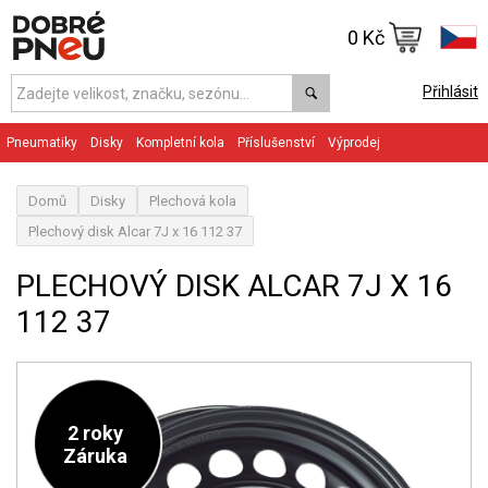
0 Kč
Přihlásit
Pneumatiky
Disky
Kompletní kola
Příslušenství
Výprodej
Domů
Disky
Plechová kola
Plechový disk Alcar 7J x 16 112 37
PLECHOVÝ DISK ALCAR 7J X 16
112 37
2 roky
Záruka