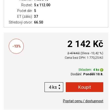
Rozteč:
5 x 112.00
Počet děr:
5
ET (zális):
37
Středový otvor:
66.50
2 142 Kč
-13%
2 474 Kč
(Sleva -13,42 %)
Cena bez DPH: 1 770,25 Kč
Skladem:
4 ks
Dodání:
Pondělí 10.8.
ks
Poptat cenu / dostupnost