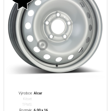
Výrobce:
Alcar
Kitset:
TPMS:
Rozměr:
6.00 x 16