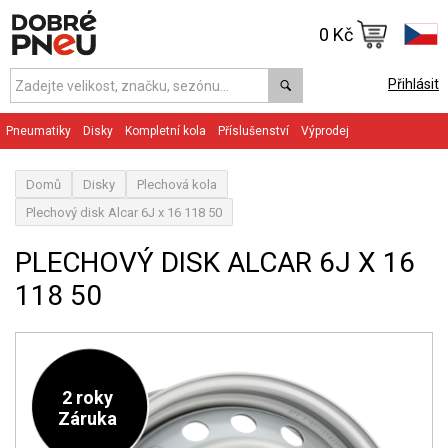
0 Kč
Přihlásit
Pneumatiky
Disky
Kompletní kola
Příslušenství
Výprodej
Domů
Disky
Plechová kola
Plechový disk Alcar 6J x 16 118 50
PLECHOVÝ DISK ALCAR 6J X 16
118 50
2 roky
Záruka