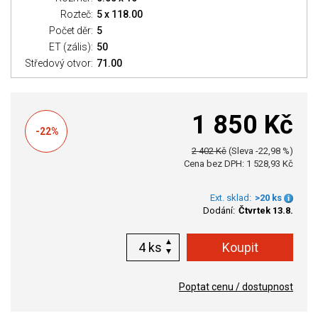
Rozteč:
5 x 118.00
Počet děr:
5
ET (zális):
50
Středový otvor:
71.00
1 850 Kč
-22%
2 402 Kč
(Sleva -22,98 %)
Cena bez DPH: 1 528,93 Kč
Ext. sklad:
>20 ks
Dodání:
Čtvrtek 13.8.
ks
Poptat cenu / dostupnost