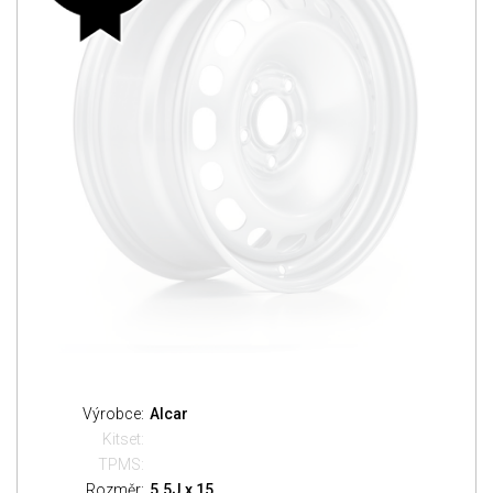
Výrobce:
Alcar
Kitset:
TPMS:
Rozměr:
5.5J x 15