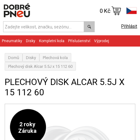
0 Kč
Přihlásit
Pneumatiky
Disky
Kompletní kola
Příslušenství
Výprodej
Domů
Disky
Plechová kola
Plechový disk Alcar 5.5J x 15 112 60
PLECHOVÝ DISK ALCAR 5.5J X
15 112 60
2 roky
Záruka