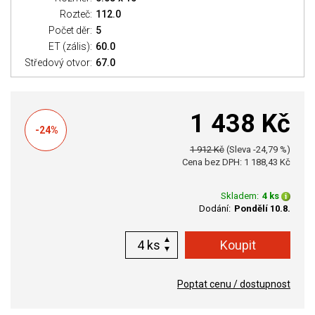
Rozteč:
112.0
Počet děr:
5
ET (zális):
60.0
Středový otvor:
67.0
1 438 Kč
-24%
1 912 Kč
(Sleva -24,79 %)
Cena bez DPH: 1 188,43 Kč
Skladem:
4 ks
Dodání:
Pondělí 10.8.
ks
Poptat cenu / dostupnost