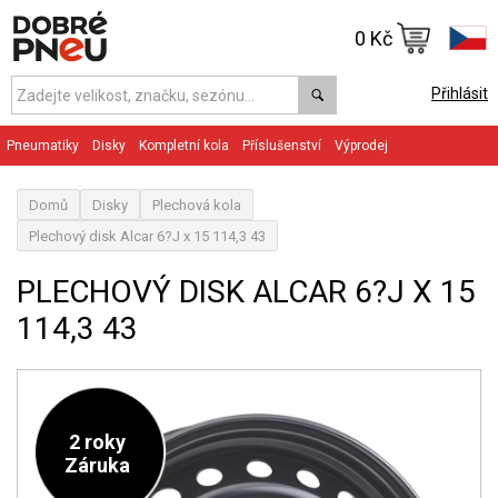
0 Kč
Přihlásit
Pneumatiky
Disky
Kompletní kola
Příslušenství
Výprodej
Domů
Disky
Plechová kola
Plechový disk Alcar 6?J x 15 114,3 43
PLECHOVÝ DISK ALCAR 6?J X 15
114,3 43
2 roky
Záruka