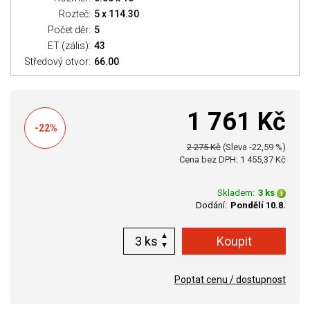
Rozteč:
5 x 114.30
Počet děr:
5
ET (zális):
43
Středový otvor:
66.00
1 761 Kč
-22%
2 275 Kč
(Sleva -22,59 %)
Cena bez DPH: 1 455,37 Kč
Skladem:
3 ks
Dodání:
Pondělí 10.8.
ks
Poptat cenu / dostupnost