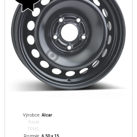
Výrobce:
Alcar
Kitset:
TPMS:
Rozměr:
6.50 x 15