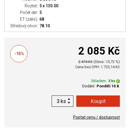
Rozteč:
5 x 130.00
Počet děr:
5
ET (zális):
68
Středový otvor:
78.10
2 085 Kč
-15%
2 474 Kč
(Sleva -15,72 %)
Cena bez DPH: 1 723,14 Kč
Skladem:
3 ks
Dodání:
Pondělí 10.8.
ks
Poptat cenu / dostupnost