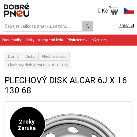
0 Kč
Přihlásit
Pneumatiky
Disky
Kompletní kola
Příslušenství
Výprodej
Domů
Disky
Plechová kola
Plechový disk Alcar 6J x 16 130 68
PLECHOVÝ DISK ALCAR 6J X 16
130 68
2 roky
Záruka