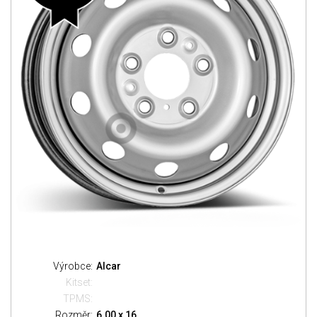
Výrobce:
Alcar
Kitset:
TPMS:
Rozměr:
6.00 x 16