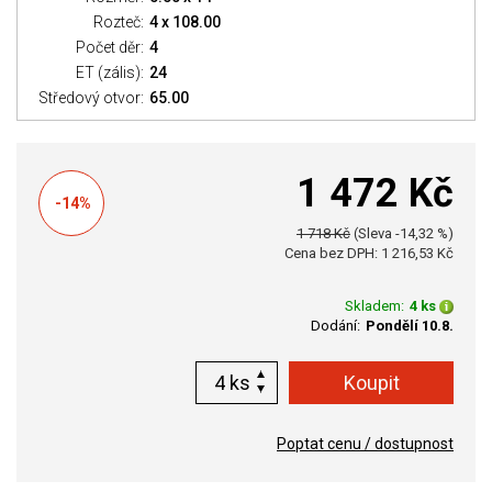
Rozteč:
4 x 108.00
Počet děr:
4
ET (zális):
24
Středový otvor:
65.00
1 472 Kč
-14%
1 718 Kč
(Sleva -14,32 %)
Cena bez DPH: 1 216,53 Kč
Skladem:
4 ks
Dodání:
Pondělí 10.8.
ks
Poptat cenu / dostupnost