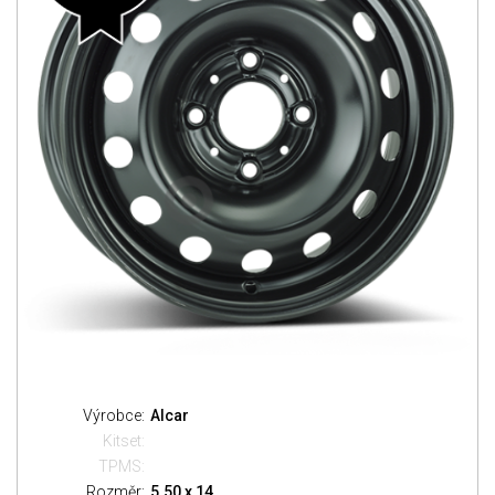
Výrobce:
Alcar
Kitset:
TPMS:
Rozměr:
5.50 x 14