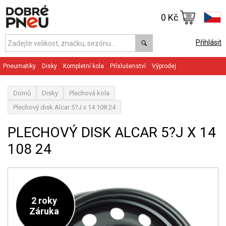
0 Kč
Přihlásit
Pneumatiky
Disky
Kompletní kola
Příslušenství
Výprodej
Domů
Disky
Plechová kola
Plechový disk Alcar 5?J x 14 108 24
PLECHOVÝ DISK ALCAR 5?J X 14
108 24
2 roky
Záruka