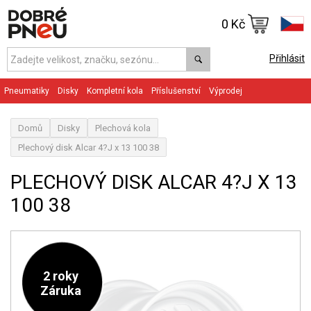
0 Kč
Přihlásit
Pneumatiky
Disky
Kompletní kola
Příslušenství
Výprodej
Domů
Disky
Plechová kola
Plechový disk Alcar 4?J x 13 100 38
PLECHOVÝ DISK ALCAR 4?J X 13
100 38
2 roky
Záruka