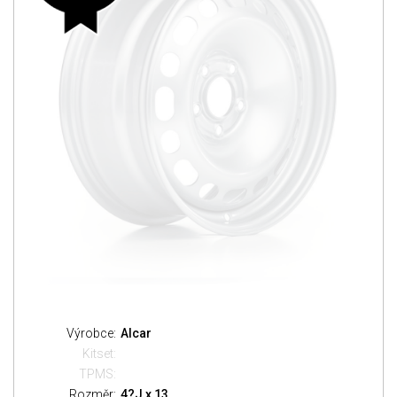
Výrobce:
Alcar
Kitset:
TPMS:
Rozměr:
4?J x 13