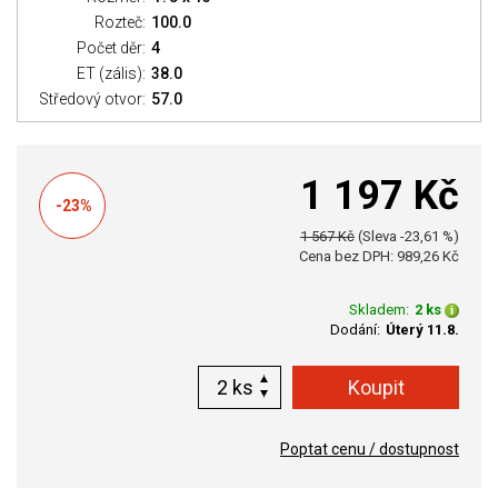
Rozteč:
100.0
Počet děr:
4
ET (zális):
38.0
Středový otvor:
57.0
1 197 Kč
-23%
1 567 Kč
(Sleva -23,61 %)
Cena bez DPH: 989,26 Kč
Skladem:
2 ks
Dodání:
Úterý 11.8.
ks
Poptat cenu / dostupnost