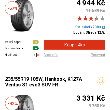
4 944 Kč
-57%
11 589 Kč
Ext. sklad:
>20 ks
Dodání:
Středa 12.8.
Valivý odpor:
C
Brzdná dráha:
A
Více info
Porovnat
Hlučnost:
235/55R19 105W, Hankook, K127A
Ventus S1 evo3 SUV FR
3 331 Kč
-42%
5 750 Kč