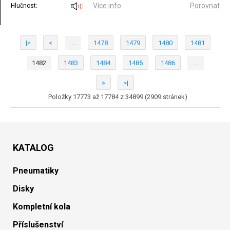
Více info
Porovnat
Hlučnost:
|<
<
....
1478
1479
1480
1481
1482
1483
1484
1485
1486
....
>
>|
Položky 17773 až 17784 z 34899 (2909 stránek)
KATALOG
Pneumatiky
Disky
Kompletní kola
Příslušenství