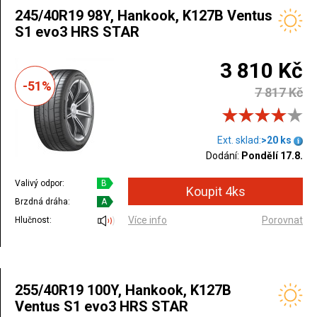
245/40R19 98Y, Hankook, K127B Ventus
S1 evo3 HRS STAR
3 810 Kč
-51%
7 817 Kč
Ext. sklad:
>20 ks
Dodání:
Pondělí 17.8.
Valivý odpor:
B
Brzdná dráha:
A
Více info
Porovnat
Hlučnost:
255/40R19 100Y, Hankook, K127B
Ventus S1 evo3 HRS STAR