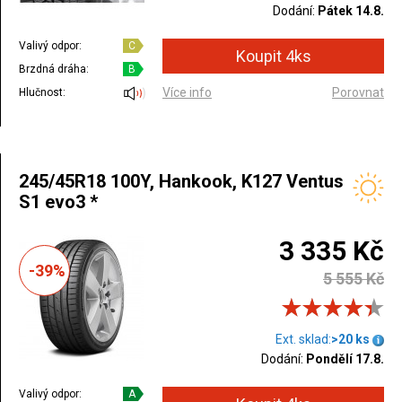
Dodání:
Pátek 14.8.
Valivý odpor:
C
Brzdná dráha:
B
Více info
Porovnat
Hlučnost:
245/45R18 100Y, Hankook, K127 Ventus
S1 evo3 *
3 335 Kč
-39%
5 555 Kč
Ext. sklad:
>20 ks
Dodání:
Pondělí 17.8.
Valivý odpor:
A