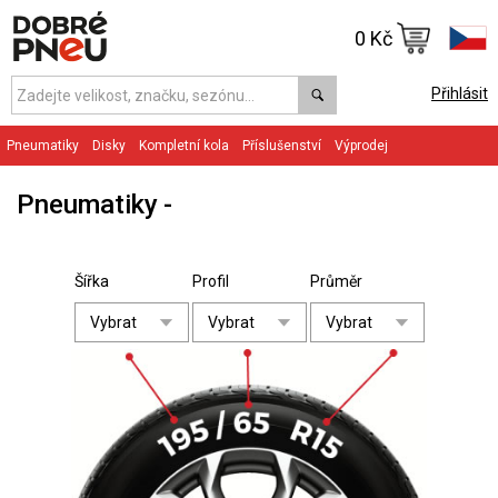
0 Kč
Přihlásit
Pneumatiky
Disky
Kompletní kola
Příslušenství
Výprodej
Pneumatiky
Šířka
Profil
Průměr