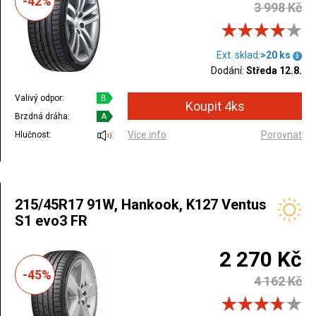
-42%
3 998 Kč
Ext. sklad:
>20 ks
Dodání:
Středa 12.8.
Valivý odpor:
B
Brzdná dráha:
A
Více info
Porovnat
Hlučnost:
215/45R17 91W, Hankook, K127 Ventus
S1 evo3 FR
2 270 Kč
-45%
4 162 Kč