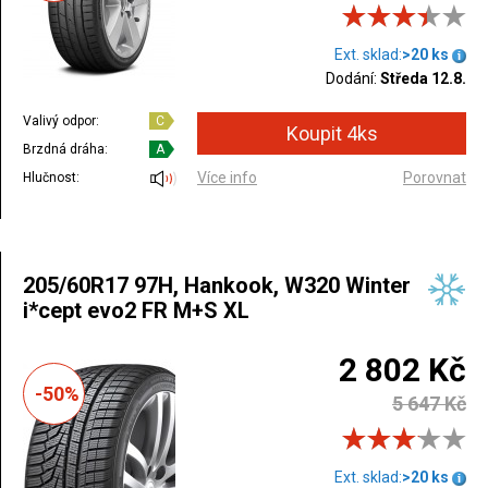
Ext. sklad:
>20 ks
Dodání:
Středa 12.8.
Valivý odpor:
C
Brzdná dráha:
A
Více info
Porovnat
Hlučnost:
205/60R17 97H, Hankook, W320 Winter
i*cept evo2 FR M+S XL
2 802 Kč
-50%
5 647 Kč
Ext. sklad:
>20 ks