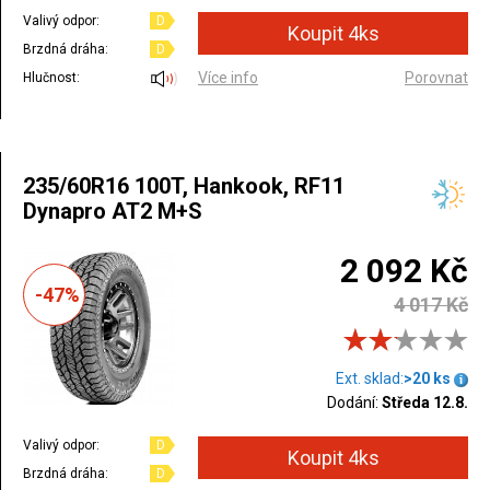
Valivý odpor:
D
Brzdná dráha:
D
Více info
Porovnat
Hlučnost:
235/60R16 100T, Hankook, RF11
Dynapro AT2 M+S
2 092 Kč
-47%
4 017 Kč
Ext. sklad:
>20 ks
Dodání:
Středa 12.8.
Valivý odpor:
D
Brzdná dráha:
D