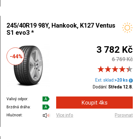
245/40R19 98Y, Hankook, K127 Ventus
S1 evo3 *
3 782 Kč
-44%
6 769 Kč
Ext. sklad:
>20 ks
Dodání:
Středa 12.8.
Valivý odpor:
A
Brzdná dráha:
A
Více info
Porovnat
Hlučnost: