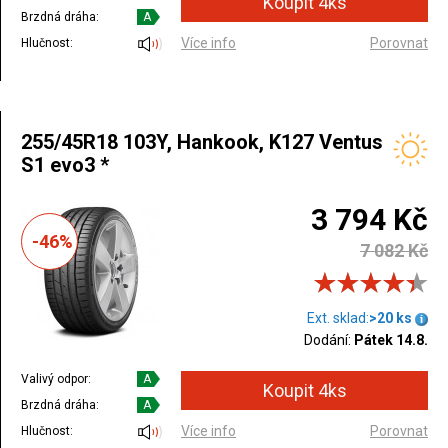
Brzdná dráha:
A
Více info
Porovnat
Hlučnost:
255/45R18 103Y, Hankook, K127 Ventus
S1 evo3 *
3 794 Kč
-46%
7 082 Kč
Ext. sklad:
>20 ks
Dodání:
Pátek 14.8.
Valivý odpor:
A
Brzdná dráha:
A
Více info
Porovnat
Hlučnost: