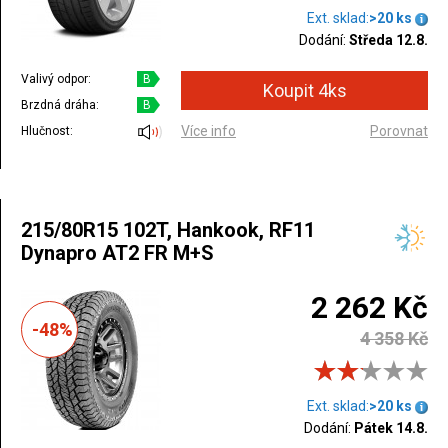
Ext. sklad:
>20 ks
Dodání:
Středa 12.8.
Valivý odpor:
B
Brzdná dráha:
B
Více info
Porovnat
Hlučnost:
215/80R15 102T, Hankook, RF11
Dynapro AT2 FR M+S
2 262 Kč
-48%
4 358 Kč
Ext. sklad:
>20 ks
Dodání:
Pátek 14.8.