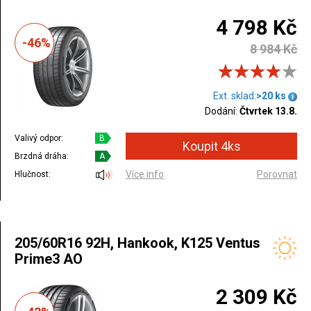
4 798 Kč
-46%
8 984 Kč
Ext. sklad:
>20 ks
Dodání:
Čtvrtek 13.8.
Valivý odpor:
B
Brzdná dráha:
A
Více info
Porovnat
Hlučnost:
205/60R16 92H, Hankook, K125 Ventus
Prime3 AO
2 309 Kč