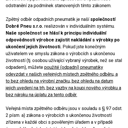
odstranění za podmínek stanovených tímto zákonem.
Zpětný odběr odpadních pneumatik je naší
společností
Dobré Pneu s.r.o.
realizován v individuálním systému.
Naše společnost se hlásí k principu individuální
odpovědnosti výrobce zajistit nakládání s výrobky po
ukončení jejich životnosti.
Pokud jste konečným
uživatelem ve smyslu zákona o výrobcích s ukončenou
životností (tj. osobou užívající vybraný výrobek, než se stal
odpadem), můžete
použité (odpadní) pneumatiky
odevzdat v našich veřejných místech zpětného odběru, a
to bez ohledu na výrobní značku, bez ohledu na datum
jejich uvedení na trh, bez vazby na koupi nového výrobku a
bez nároku na úplatu za tento odběr.
Veřejná místa zpětného odběru jsou v souladu s § 97 odst.
2 písm. a) zákona o výrobcích s ukončenou životností
zřízena v každé obci s pověřeným úřadem a v případě