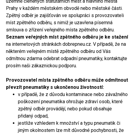
územně členěných statutárních měst a hlavního města
Prahy v každém městském obvodě nebo městské části.
Zpětný odběr je zajišťován ve spolupráci s provozovateli
míst zpětného odběru, s nimiž je uzavřena písemná
smlouva o zřízení veřejného místa zpětného odběru.
Seznam veřejných míst zpětného odběru je ke stažení
na internetových stránkách dobrepneu.cz. V případě, že na
některém veřejném místě zpětného odběru od Vás
odmítnou zdarma odebrat odpadní pneumatiky, kontaktujte
prosím naši zákaznickou podporu.
Provozovatel místa zpětného odběru může odmítnout
převzít pneumatiky
s ukončenou životností:
v případě, že z důvodu kontaminace nebo závažného
poškození pneumatika ohrožuje zdraví osob, které
zpětný odběr provádějí, nebo pokud obsahuje
přidaný odpad,
jestliže vzhledem k množství a typu pneumatik či
jiným okolnostem lze mít důvodné pochybnosti, že