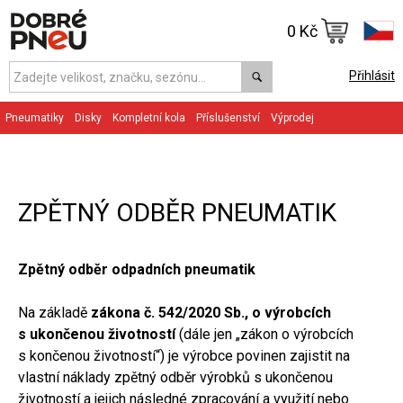
0 Kč
Přihlásit
Pneumatiky
Disky
Kompletní kola
Příslušenství
Výprodej
ZPĚTNÝ ODBĚR PNEUMATIK
Zpětný odběr odpadních pneumatik
Na základě
zákona č. 542/2020 Sb., o výrobcích
s ukončenou životností
(dále jen „zákon o výrobcích
s končenou životností“) je výrobce povinen zajistit na
vlastní náklady zpětný odběr výrobků s ukončenou
životností a jejich následné zpracování a využití nebo