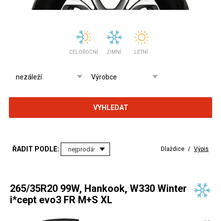
CELOROČNÍ
ZIMNÍ
LETNÍ
VYHLEDAT
ŘADIT PODLE:
Dlaždice
/
Výpis
265/35R20 99W, Hankook, W330 Winter
i*cept evo3 FR M+S XL