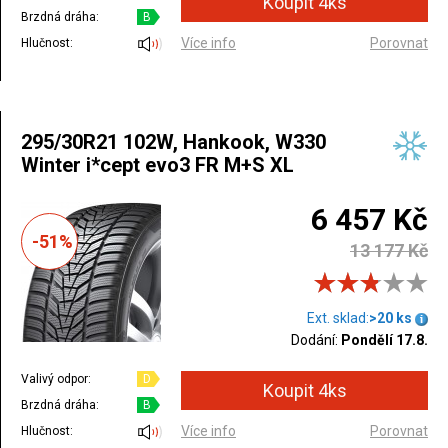
Brzdná dráha:
B
Více info
Porovnat
Hlučnost:
295/30R21 102W, Hankook, W330
Winter i*cept evo3 FR M+S XL
6 457 Kč
-51%
13 177 Kč
Ext. sklad:
>20 ks
Dodání:
Pondělí 17.8.
Valivý odpor:
D
Brzdná dráha:
B
Více info
Porovnat
Hlučnost: