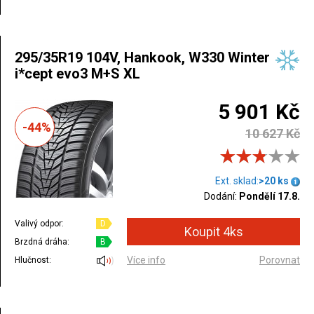
295/35R19 104V, Hankook, W330 Winter
i*cept evo3 M+S XL
5 901 Kč
-44%
10 627 Kč
Ext. sklad:
>20 ks
Dodání:
Pondělí 17.8.
Valivý odpor:
D
Brzdná dráha:
B
Více info
Porovnat
Hlučnost: