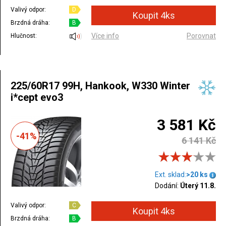
Valivý odpor:
D
Brzdná dráha:
B
Více info
Porovnat
Hlučnost:
225/60R17 99H, Hankook, W330 Winter
i*cept evo3
3 581 Kč
-41%
6 141 Kč
Ext. sklad:
>20 ks
Dodání:
Úterý 11.8.
Valivý odpor:
C
Brzdná dráha:
B