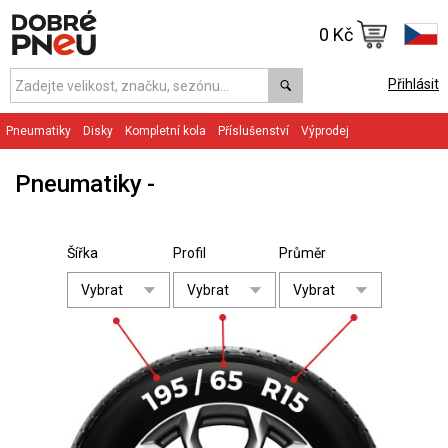
0 Kč
Přihlásit
Pneumatiky
Disky
Kompletní kola
Příslušenství
Výprodej
Pneumatiky
Šířka
Profil
Průměr