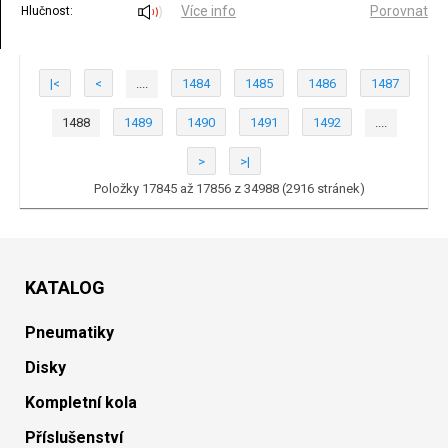
Více info
Porovnat
Hlučnost:
|<
<
....
1484
1485
1486
1487
1488
1489
1490
1491
1492
....
>
>|
Položky 17845 až 17856 z 34988 (2916 stránek)
KATALOG
Pneumatiky
Disky
Kompletní kola
Příslušenství