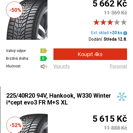
5 662 Kč
-50%
11 369 Kč
Ext. sklad:
>20 ks
Dodání:
Středa 12.8.
Valivý odpor:
C
Brzdná dráha:
B
Více info
Porovnat
Hlučnost:
225/40R20 94V, Hankook, W330 Winter
i*cept evo3 FR M+S XL
5 615 Kč
-52%
11 888 Kč