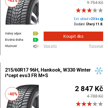
-43%
9 754 Kč
Ext. sklad:
>20 ks
Dodání:
Úterý 11.8.
Valivý odpor:
C
Brzdná dráha:
B
Více info
Porovnat
Hlučnost:
215/60R17 96H, Hankook, W330 Winter
i*cept evo3 FR M+S
2 847 Kč
-40%
4 788 Kč