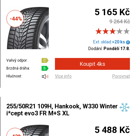
5 165 Kč
-44%
9 264 Kč
Ext. sklad:
>20 ks
Dodání:
Pondělí 17.8.
Valivý odpor:
C
Brzdná dráha:
B
Více info
Porovnat
Hlučnost:
255/50R21 109H, Hankook, W330 Winter
i*cept evo3 FR M+S XL
5 488 Kč