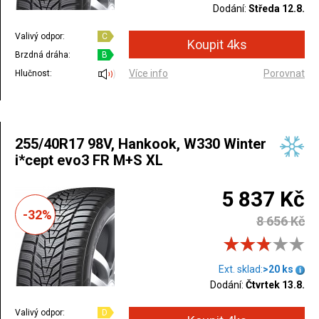
Dodání:
Středa 12.8.
Valivý odpor:
C
Brzdná dráha:
B
Více info
Porovnat
Hlučnost:
255/40R17 98V, Hankook, W330 Winter
i*cept evo3 FR M+S XL
5 837 Kč
-32%
8 656 Kč
Ext. sklad:
>20 ks
Dodání:
Čtvrtek 13.8.
Valivý odpor:
D