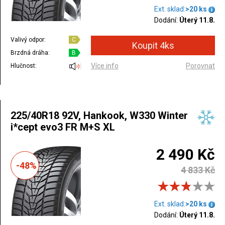
Ext. sklad:
>20 ks
Dodání:
Úterý 11.8.
Valivý odpor:
C
Brzdná dráha:
B
Více info
Porovnat
Hlučnost:
225/40R18 92V, Hankook, W330 Winter
i*cept evo3 FR M+S XL
2 490 Kč
-48%
4 833 Kč
Ext. sklad:
>20 ks
Dodání:
Úterý 11.8.