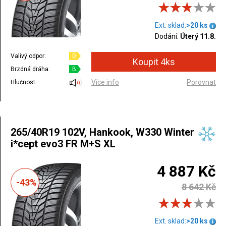
Ext. sklad:
>20 ks
Dodání:
Úterý 11.8.
Valivý odpor:
D
Brzdná dráha:
B
Více info
Porovnat
Hlučnost:
265/40R19 102V, Hankook, W330 Winter
i*cept evo3 FR M+S XL
4 887 Kč
-43%
8 642 Kč
Ext. sklad:
>20 ks