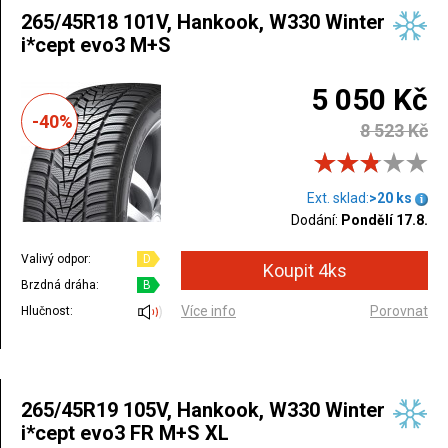
265/45R18 101V, Hankook, W330 Winter
i*cept evo3 M+S
5 050 Kč
-40%
8 523 Kč
Ext. sklad:
>20 ks
Dodání:
Pondělí 17.8.
Valivý odpor:
D
Brzdná dráha:
B
Více info
Porovnat
Hlučnost:
265/45R19 105V, Hankook, W330 Winter
i*cept evo3 FR M+S XL