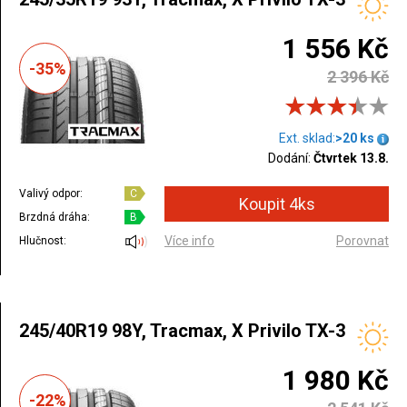
1 556 Kč
-35%
2 396 Kč
Ext. sklad:
>20 ks
Dodání:
Čtvrtek 13.8.
Valivý odpor:
C
Brzdná dráha:
B
Více info
Porovnat
Hlučnost:
245/40R19 98Y, Tracmax, X Privilo TX-3
1 980 Kč
-22%