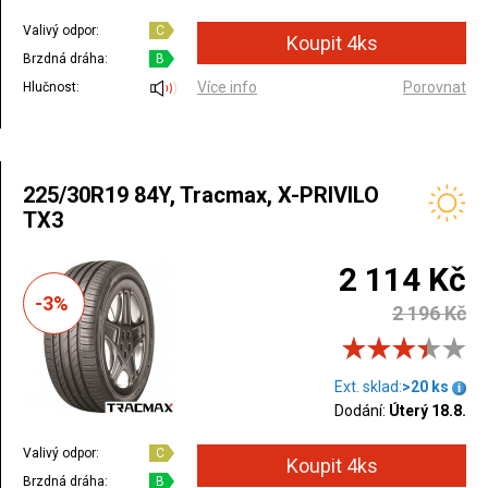
Valivý odpor:
C
Brzdná dráha:
B
Více info
Porovnat
Hlučnost:
225/30R19 84Y, Tracmax, X-PRIVILO
TX3
2 114 Kč
-3%
2 196 Kč
Ext. sklad:
>20 ks
Dodání:
Úterý 18.8.
Valivý odpor:
C
Brzdná dráha:
B