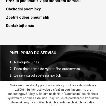
Přezutí pneumatik v partnerském servisu
Obchodní podmínky
Zpětný odběr pneumatik
Kontaktujte nás
PNEU PŘÍMO DO SERVISU
Nakoupíte u nás
Pneu dovezeme do vybraného autoservisu
Ze servisu odjedete na nových
Naše webové stránky používají soubory cookies a další údaje k
Spolupracujeme s více než 30 autoservisy
zajištění funkčnosti webu a s Vaším souhlasem i mj. pro
marketingové účely. Kliknutím na tlačítko "Souhlasím" souhlasíte s
využíváním cookies a dalších údajů vč. jejích předání pro zobrazení
cílené reklamy na sociálních sítích a reklamních sítích na dalších