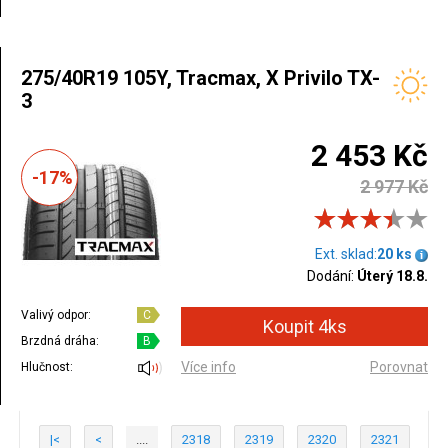
275/40R19 105Y, Tracmax, X Privilo TX-
3
2 453 Kč
-17%
2 977 Kč
Ext. sklad:
20 ks
Dodání:
Úterý 18.8.
Valivý odpor:
C
Brzdná dráha:
B
Více info
Porovnat
Hlučnost:
|<
<
....
2318
2319
2320
2321