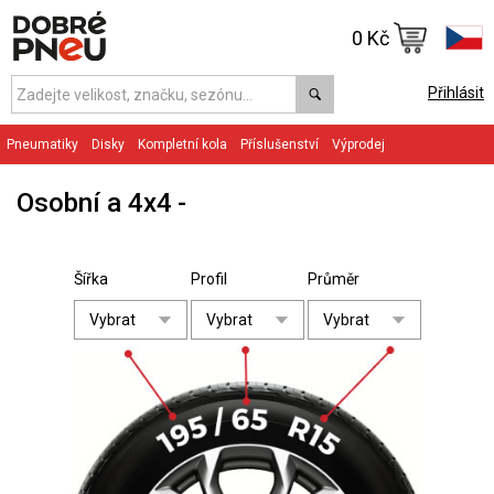
0 Kč
Přihlásit
Pneumatiky
Disky
Kompletní kola
Příslušenství
Výprodej
Osobní a 4x4
Šířka
Profil
Průměr