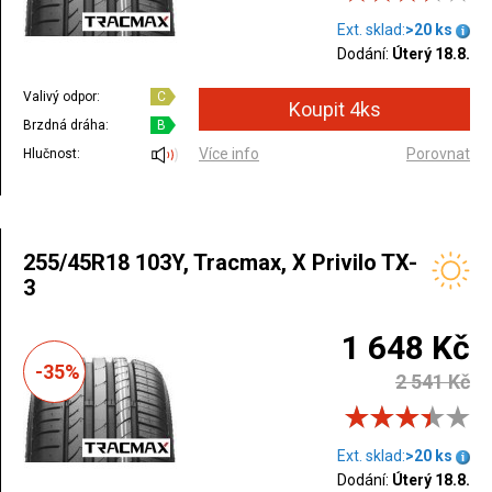
Ext. sklad:
>20 ks
Dodání:
Úterý 18.8.
Valivý odpor:
C
Brzdná dráha:
B
Více info
Porovnat
Hlučnost:
255/45R18 103Y, Tracmax, X Privilo TX-
3
1 648 Kč
-35%
2 541 Kč
Ext. sklad:
>20 ks
Dodání:
Úterý 18.8.