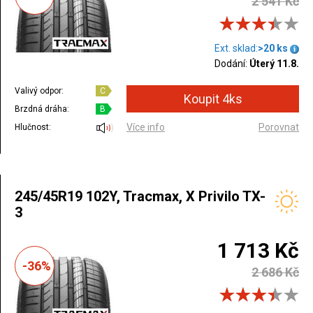
2 541 Kč
Ext. sklad:
>20 ks
Dodání:
Úterý 11.8.
Valivý odpor:
C
Brzdná dráha:
B
Více info
Porovnat
Hlučnost:
245/45R19 102Y, Tracmax, X Privilo TX-
3
1 713 Kč
-36%
2 686 Kč