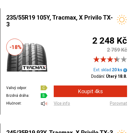
235/55R19 105Y, Tracmax, X Privilo TX-
3
2 248 Kč
-18%
2 759 Kč
Ext. sklad:
20 ks
Dodání:
Úterý 18.8.
Valivý odpor:
C
Brzdná dráha:
B
Více info
Porovnat
Hlučnost:
245/35R19 93Y, Tracmax, X Privilo TX-3