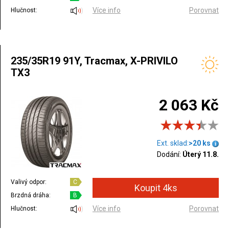
Více info
Porovnat
Hlučnost:
235/35R19 91Y, Tracmax, X-PRIVILO
TX3
2 063 Kč
Ext. sklad:
>20 ks
Dodání:
Úterý 11.8.
Valivý odpor:
C
Brzdná dráha:
B
Více info
Porovnat
Hlučnost: