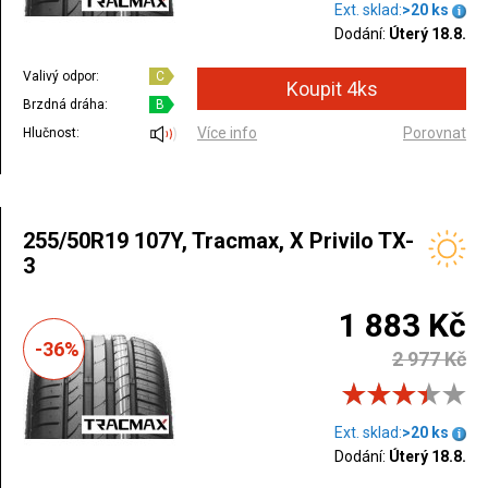
Ext. sklad:
>20 ks
Dodání:
Úterý 18.8.
Valivý odpor:
C
Brzdná dráha:
B
Více info
Porovnat
Hlučnost:
255/50R19 107Y, Tracmax, X Privilo TX-
3
1 883 Kč
-36%
2 977 Kč
Ext. sklad:
>20 ks
Dodání:
Úterý 18.8.