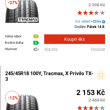
-37%
2 396 Kč
Ext. sklad:
>20 ks
Dodání:
Pátek 14.8.
Valivý odpor:
C
Brzdná dráha:
B
Více info
Porovnat
Hlučnost:
245/45R18 100Y, Tracmax, X Privilo TX-
3
2 153 Kč
-12%
2 468 Kč