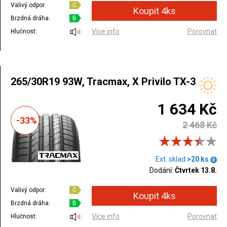
Valivý odpor:
C
Brzdná dráha:
B
Více info
Porovnat
Hlučnost:
265/30R19 93W, Tracmax, X Privilo TX-3
1 634 Kč
-33%
2 468 Kč
Ext. sklad:
>20 ks
Dodání:
Čtvrtek 13.8.
Valivý odpor:
C
Brzdná dráha:
B
Více info
Porovnat
Hlučnost: